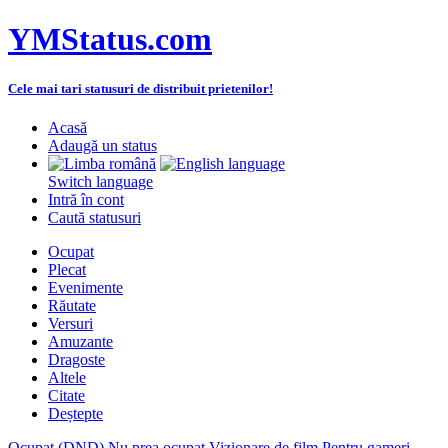
YMStatus.com
Cele mai tari statusuri de distribuit prietenilor!
Acasă
Adaugă un status
Switch language
Intră în cont
Caută statusuri
Ocupat
Plecat
Evenimente
Răutate
Versuri
Amuzante
Dragoste
Altele
Citate
Deștepte
Ocupat (DND)
Nu prea ocupat
Vizionare de film
Pentru gameri