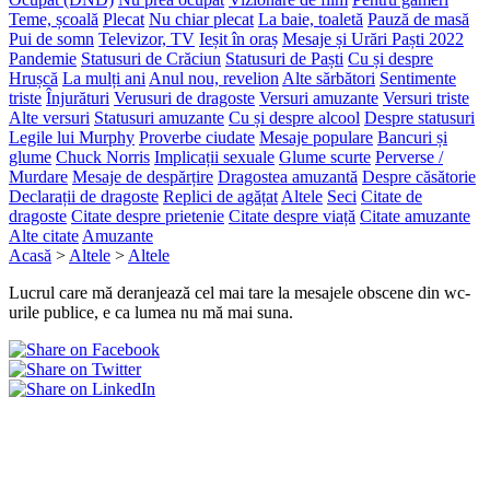
Teme, școală
Plecat
Nu chiar plecat
La baie, toaletă
Pauză de masă
Pui de somn
Televizor, TV
Ieșit în oraș
Mesaje și Urări Paști 2022
Pandemie
Statusuri de Crăciun
Statusuri de Paști
Cu și despre
Hrușcă
La mulți ani
Anul nou, revelion
Alte sărbători
Sentimente
triste
Înjurături
Verusuri de dragoste
Versuri amuzante
Versuri triste
Alte versuri
Statusuri amuzante
Cu și despre alcool
Despre statusuri
Legile lui Murphy
Proverbe ciudate
Mesaje populare
Bancuri și
glume
Chuck Norris
Implicații sexuale
Glume scurte
Perverse /
Murdare
Mesaje de despărțire
Dragostea amuzantă
Despre căsătorie
Declarații de dragoste
Replici de agățat
Altele
Seci
Citate de
dragoste
Citate despre prietenie
Citate despre viață
Citate amuzante
Alte citate
Amuzante
Acasă
>
Altele
>
Altele
Lucrul care mă deranjează cel mai tare la mesajele obscene din wc-
urile publice, e ca lumea nu mă mai suna.