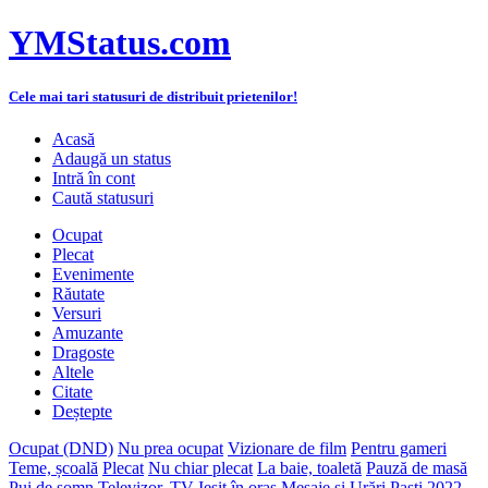
YMStatus.com
Cele mai tari statusuri de distribuit prietenilor!
Acasă
Adaugă un status
Intră în cont
Caută statusuri
Ocupat
Plecat
Evenimente
Răutate
Versuri
Amuzante
Dragoste
Altele
Citate
Deștepte
Ocupat (DND)
Nu prea ocupat
Vizionare de film
Pentru gameri
Teme, școală
Plecat
Nu chiar plecat
La baie, toaletă
Pauză de masă
Pui de somn
Televizor, TV
Ieșit în oraș
Mesaje și Urări Paști 2022