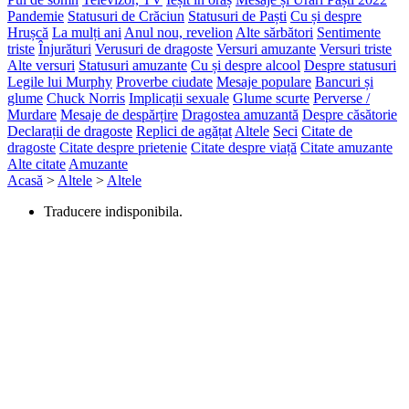
Pandemie
Statusuri de Crăciun
Statusuri de Paști
Cu și despre
Hrușcă
La mulți ani
Anul nou, revelion
Alte sărbători
Sentimente
triste
Înjurături
Verusuri de dragoste
Versuri amuzante
Versuri triste
Alte versuri
Statusuri amuzante
Cu și despre alcool
Despre statusuri
Legile lui Murphy
Proverbe ciudate
Mesaje populare
Bancuri și
glume
Chuck Norris
Implicații sexuale
Glume scurte
Perverse /
Murdare
Mesaje de despărțire
Dragostea amuzantă
Despre căsătorie
Declarații de dragoste
Replici de agățat
Altele
Seci
Citate de
dragoste
Citate despre prietenie
Citate despre viață
Citate amuzante
Alte citate
Amuzante
Acasă
>
Altele
>
Altele
Traducere indisponibila.