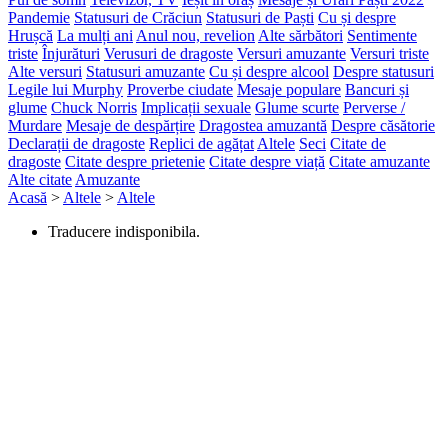
Pandemie
Statusuri de Crăciun
Statusuri de Paști
Cu și despre
Hrușcă
La mulți ani
Anul nou, revelion
Alte sărbători
Sentimente
triste
Înjurături
Verusuri de dragoste
Versuri amuzante
Versuri triste
Alte versuri
Statusuri amuzante
Cu și despre alcool
Despre statusuri
Legile lui Murphy
Proverbe ciudate
Mesaje populare
Bancuri și
glume
Chuck Norris
Implicații sexuale
Glume scurte
Perverse /
Murdare
Mesaje de despărțire
Dragostea amuzantă
Despre căsătorie
Declarații de dragoste
Replici de agățat
Altele
Seci
Citate de
dragoste
Citate despre prietenie
Citate despre viață
Citate amuzante
Alte citate
Amuzante
Acasă
>
Altele
>
Altele
Traducere indisponibila.