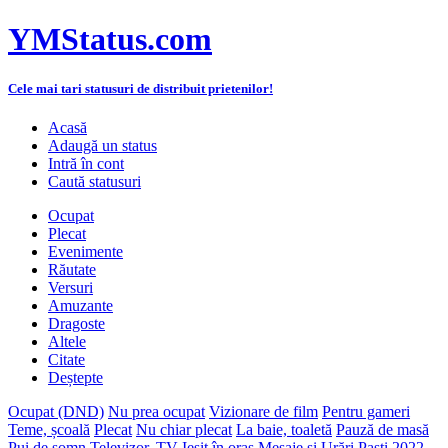
YMStatus.com
Cele mai tari statusuri de distribuit prietenilor!
Acasă
Adaugă un status
Intră în cont
Caută statusuri
Ocupat
Plecat
Evenimente
Răutate
Versuri
Amuzante
Dragoste
Altele
Citate
Deștepte
Ocupat (DND)
Nu prea ocupat
Vizionare de film
Pentru gameri
Teme, școală
Plecat
Nu chiar plecat
La baie, toaletă
Pauză de masă
Pui de somn
Televizor, TV
Ieșit în oraș
Mesaje și Urări Paști 2022