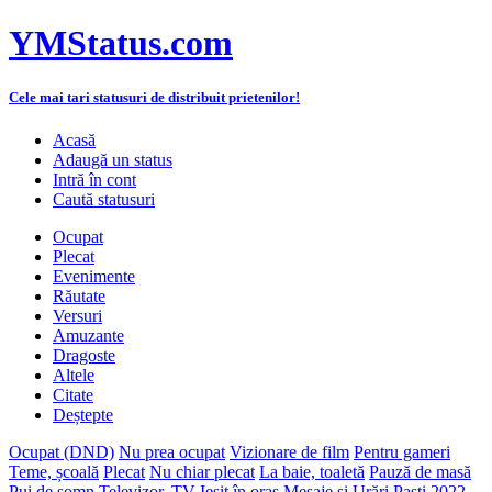
YMStatus.com
Cele mai tari statusuri de distribuit prietenilor!
Acasă
Adaugă un status
Intră în cont
Caută statusuri
Ocupat
Plecat
Evenimente
Răutate
Versuri
Amuzante
Dragoste
Altele
Citate
Deștepte
Ocupat (DND)
Nu prea ocupat
Vizionare de film
Pentru gameri
Teme, școală
Plecat
Nu chiar plecat
La baie, toaletă
Pauză de masă
Pui de somn
Televizor, TV
Ieșit în oraș
Mesaje și Urări Paști 2022