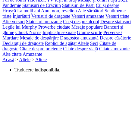
Pandemie
Statusuri de Crăciun
Statusuri de Paști
Cu și despre
Hrușcă
La mulți ani
Anul nou, revelion
Alte sărbători
Sentimente
triste
Înjurături
Verusuri de dragoste
Versuri amuzante
Versuri triste
Alte versuri
Statusuri amuzante
Cu și despre alcool
Despre statusuri
Legile lui Murphy
Proverbe ciudate
Mesaje populare
Bancuri și
glume
Chuck Norris
Implicații sexuale
Glume scurte
Perverse /
Murdare
Mesaje de despărțire
Dragostea amuzantă
Despre căsătorie
Declarații de dragoste
Replici de agățat
Altele
Seci
Citate de
dragoste
Citate despre prietenie
Citate despre viață
Citate amuzante
Alte citate
Amuzante
Acasă
>
Altele
>
Altele
Traducere indisponibila.