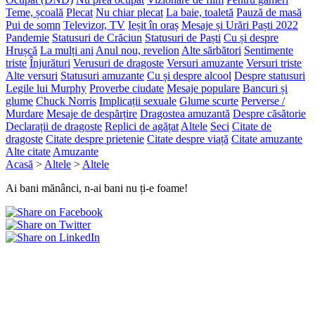
Teme, școală
Plecat
Nu chiar plecat
La baie, toaletă
Pauză de masă
Pui de somn
Televizor, TV
Ieșit în oraș
Mesaje și Urări Paști 2022
Pandemie
Statusuri de Crăciun
Statusuri de Paști
Cu și despre
Hrușcă
La mulți ani
Anul nou, revelion
Alte sărbători
Sentimente
triste
Înjurături
Verusuri de dragoste
Versuri amuzante
Versuri triste
Alte versuri
Statusuri amuzante
Cu și despre alcool
Despre statusuri
Legile lui Murphy
Proverbe ciudate
Mesaje populare
Bancuri și
glume
Chuck Norris
Implicații sexuale
Glume scurte
Perverse /
Murdare
Mesaje de despărțire
Dragostea amuzantă
Despre căsătorie
Declarații de dragoste
Replici de agățat
Altele
Seci
Citate de
dragoste
Citate despre prietenie
Citate despre viață
Citate amuzante
Alte citate
Amuzante
Acasă
>
Altele
>
Altele
Ai bani mănânci, n-ai bani nu ți-e foame!