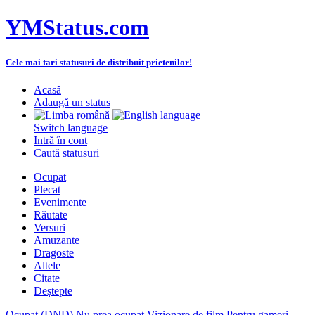
YMStatus.com
Cele mai tari statusuri de distribuit prietenilor!
Acasă
Adaugă un status
Switch language
Intră în cont
Caută statusuri
Ocupat
Plecat
Evenimente
Răutate
Versuri
Amuzante
Dragoste
Altele
Citate
Deștepte
Ocupat (DND)
Nu prea ocupat
Vizionare de film
Pentru gameri