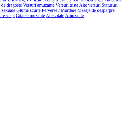
 de dragoste
Versuri amuzante
Versuri triste
Alte versuri
Statusuri
i sexuale
Glume scurte
Perverse / Murdare
Mesaje de despărțire
pre viață
Citate amuzante
Alte citate
Amuzante