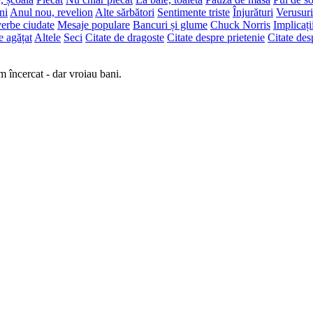
ni
Anul nou, revelion
Alte sărbători
Sentimente triste
Înjurături
Verusuri
erbe ciudate
Mesaje populare
Bancuri și glume
Chuck Norris
Implicați
e agățat
Altele
Seci
Citate de dragoste
Citate despre prietenie
Citate des
m încercat - dar vroiau bani.