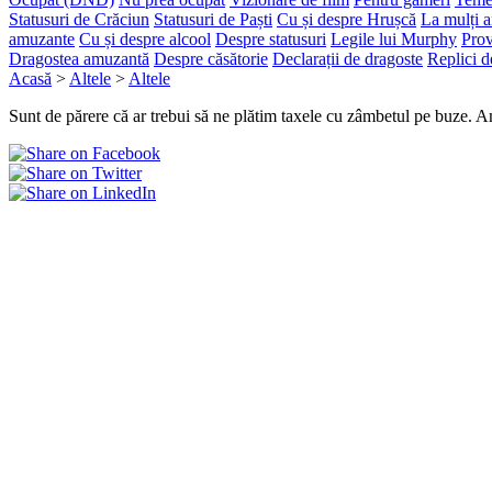
Statusuri de Crăciun
Statusuri de Paști
Cu și despre Hrușcă
La mulți a
amuzante
Cu și despre alcool
Despre statusuri
Legile lui Murphy
Prov
Dragostea amuzantă
Despre căsătorie
Declarații de dragoste
Replici d
Acasă
>
Altele
>
Altele
Sunt de părere că ar trebui să ne plătim taxele cu zâmbetul pe buze. A