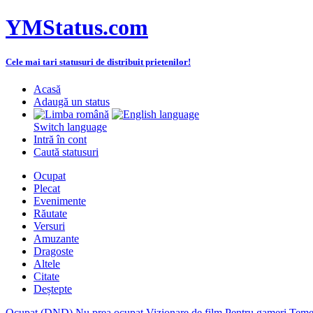
YMStatus.com
Cele mai tari statusuri de distribuit prietenilor!
Acasă
Adaugă un status
Switch language
Intră în cont
Caută statusuri
Ocupat
Plecat
Evenimente
Răutate
Versuri
Amuzante
Dragoste
Altele
Citate
Deștepte
Ocupat (DND)
Nu prea ocupat
Vizionare de film
Pentru gameri
Teme