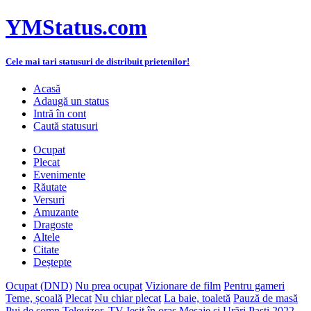
YMStatus.com
Cele mai tari statusuri de distribuit prietenilor!
Acasă
Adaugă un status
Intră în cont
Caută statusuri
Ocupat
Plecat
Evenimente
Răutate
Versuri
Amuzante
Dragoste
Altele
Citate
Deștepte
Ocupat (DND)
Nu prea ocupat
Vizionare de film
Pentru gameri
Teme, școală
Plecat
Nu chiar plecat
La baie, toaletă
Pauză de masă
Pui de somn
Televizor, TV
Ieșit în oraș
Mesaje și Urări Paști 2022