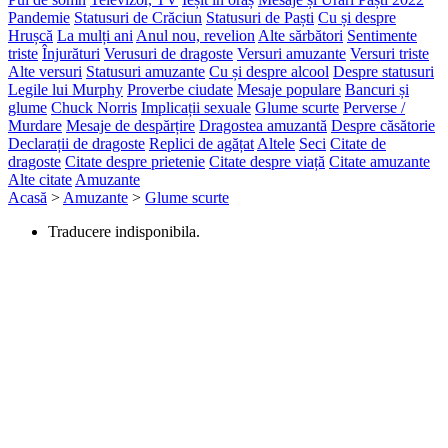
Pandemie
Statusuri de Crăciun
Statusuri de Paști
Cu și despre
Hrușcă
La mulți ani
Anul nou, revelion
Alte sărbători
Sentimente
triste
Înjurături
Verusuri de dragoste
Versuri amuzante
Versuri triste
Alte versuri
Statusuri amuzante
Cu și despre alcool
Despre statusuri
Legile lui Murphy
Proverbe ciudate
Mesaje populare
Bancuri și
glume
Chuck Norris
Implicații sexuale
Glume scurte
Perverse /
Murdare
Mesaje de despărțire
Dragostea amuzantă
Despre căsătorie
Declarații de dragoste
Replici de agățat
Altele
Seci
Citate de
dragoste
Citate despre prietenie
Citate despre viață
Citate amuzante
Alte citate
Amuzante
Acasă
>
Amuzante
>
Glume scurte
Traducere indisponibila.