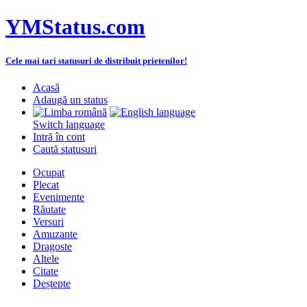
YMStatus.com
Cele mai tari statusuri de distribuit prietenilor!
Acasă
Adaugă un status
Switch language
Intră în cont
Caută statusuri
Ocupat
Plecat
Evenimente
Răutate
Versuri
Amuzante
Dragoste
Altele
Citate
Deștepte