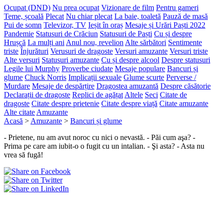
Ocupat (DND)
Nu prea ocupat
Vizionare de film
Pentru gameri
Teme, școală
Plecat
Nu chiar plecat
La baie, toaletă
Pauză de masă
Pui de somn
Televizor, TV
Ieșit în oraș
Mesaje și Urări Paști 2022
Pandemie
Statusuri de Crăciun
Statusuri de Paști
Cu și despre
Hrușcă
La mulți ani
Anul nou, revelion
Alte sărbători
Sentimente
triste
Înjurături
Verusuri de dragoste
Versuri amuzante
Versuri triste
Alte versuri
Statusuri amuzante
Cu și despre alcool
Despre statusuri
Legile lui Murphy
Proverbe ciudate
Mesaje populare
Bancuri și
glume
Chuck Norris
Implicații sexuale
Glume scurte
Perverse /
Murdare
Mesaje de despărțire
Dragostea amuzantă
Despre căsătorie
Declarații de dragoste
Replici de agățat
Altele
Seci
Citate de
dragoste
Citate despre prietenie
Citate despre viață
Citate amuzante
Alte citate
Amuzante
Acasă
>
Amuzante
>
Bancuri și glume
- Prietene, nu am avut noroc cu nici o nevastă. - Păi cum aşa? -
Prima pe care am iubit-o o fugit cu un intalian. - Şi asta? - Asta nu
vrea să fugă!