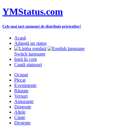
YMStatus.com
Cele mai tari statusuri de distribuit prietenilor!
Acasă
Adaugă un status
Switch language
Intră în cont
Caută statusuri
Ocupat
Plecat
Evenimente
Răutate
Versuri
Amuzante
Dragoste
Altele
Citate
Deștepte