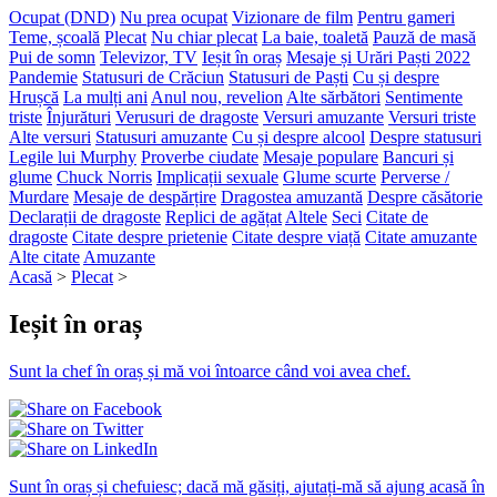
Ocupat (DND)
Nu prea ocupat
Vizionare de film
Pentru gameri
Teme, școală
Plecat
Nu chiar plecat
La baie, toaletă
Pauză de masă
Pui de somn
Televizor, TV
Ieșit în oraș
Mesaje și Urări Paști 2022
Pandemie
Statusuri de Crăciun
Statusuri de Paști
Cu și despre
Hrușcă
La mulți ani
Anul nou, revelion
Alte sărbători
Sentimente
triste
Înjurături
Verusuri de dragoste
Versuri amuzante
Versuri triste
Alte versuri
Statusuri amuzante
Cu și despre alcool
Despre statusuri
Legile lui Murphy
Proverbe ciudate
Mesaje populare
Bancuri și
glume
Chuck Norris
Implicații sexuale
Glume scurte
Perverse /
Murdare
Mesaje de despărțire
Dragostea amuzantă
Despre căsătorie
Declarații de dragoste
Replici de agățat
Altele
Seci
Citate de
dragoste
Citate despre prietenie
Citate despre viață
Citate amuzante
Alte citate
Amuzante
Acasă
>
Plecat
>
Ieșit în oraș
Sunt la chef în oraș și mă voi întoarce când voi avea chef.
Sunt în oraș și chefuiesc; dacă mă găsiți, ajutați-mă să ajung acasă în