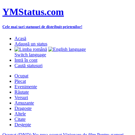
YMStatus.com
Cele mai tari statusuri de distribuit prietenilor!
Acasă
Adaugă un status
Switch language
Intră în cont
Caută statusuri
Ocupat
Plecat
Evenimente
Răutate
Versuri
Amuzante
Dragoste
Altele
Citate
Deștepte
Ocupat (DND)
Nu prea ocupat
Vizionare de film
Pentru gameri