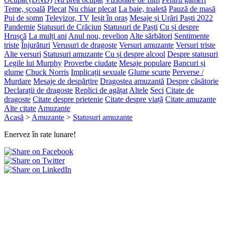
Teme, școală
Plecat
Nu chiar plecat
La baie, toaletă
Pauză de masă
Pui de somn
Televizor, TV
Ieșit în oraș
Mesaje și Urări Paști 2022
Pandemie
Statusuri de Crăciun
Statusuri de Paști
Cu și despre
Hrușcă
La mulți ani
Anul nou, revelion
Alte sărbători
Sentimente
triste
Înjurături
Verusuri de dragoste
Versuri amuzante
Versuri triste
Alte versuri
Statusuri amuzante
Cu și despre alcool
Despre statusuri
Legile lui Murphy
Proverbe ciudate
Mesaje populare
Bancuri și
glume
Chuck Norris
Implicații sexuale
Glume scurte
Perverse /
Murdare
Mesaje de despărțire
Dragostea amuzantă
Despre căsătorie
Declarații de dragoste
Replici de agățat
Altele
Seci
Citate de
dragoste
Citate despre prietenie
Citate despre viață
Citate amuzante
Alte citate
Amuzante
Acasă
>
Amuzante
>
Statusuri amuzante
Enervez în rate lunare!