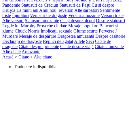
Pandemie
Statusuri de Crăciun
Statusuri de Paști
Cu și despre
Hrușcă
La mulți ani
Anul nou, revelion
Alte sărbători
Sentimente
triste
Înjurături
Verusuri de dragoste
Versuri amuzante
Versuri triste
Alte versuri
Statusuri amuzante
Cu și despre alcool
Despre statusuri
Legile lui Murphy
Proverbe ciudate
Mesaje populare
Bancuri și
glume
Chuck Norris
Implicații sexuale
Glume scurte
Perverse /
Murdare
Mesaje de despărțire
Dragostea amuzantă
Despre căsătorie
Declarații de dragoste
Replici de agățat
Altele
Seci
Citate de
dragoste
Citate despre prietenie
Citate despre viață
Citate amuzante
Alte citate
Amuzante
Acasă
>
Citate
>
Alte citate
Traducere indisponibila.