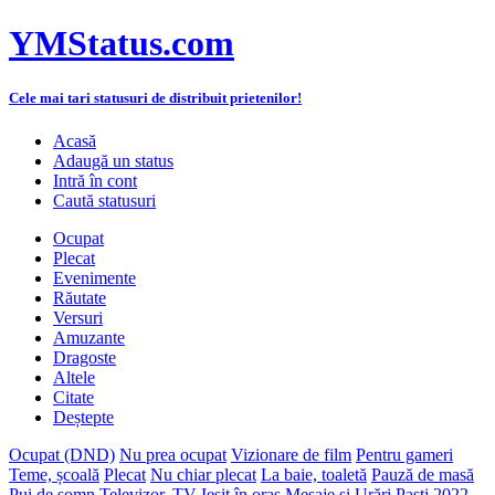
YMStatus.com
Cele mai tari statusuri de distribuit prietenilor!
Acasă
Adaugă un status
Intră în cont
Caută statusuri
Ocupat
Plecat
Evenimente
Răutate
Versuri
Amuzante
Dragoste
Altele
Citate
Deștepte
Ocupat (DND)
Nu prea ocupat
Vizionare de film
Pentru gameri
Teme, școală
Plecat
Nu chiar plecat
La baie, toaletă
Pauză de masă
Pui de somn
Televizor, TV
Ieșit în oraș
Mesaje și Urări Paști 2022