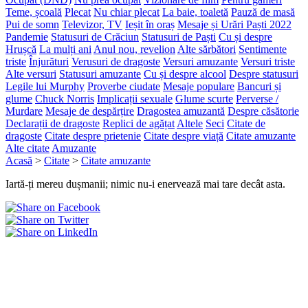
Teme, școală
Plecat
Nu chiar plecat
La baie, toaletă
Pauză de masă
Pui de somn
Televizor, TV
Ieșit în oraș
Mesaje și Urări Paști 2022
Pandemie
Statusuri de Crăciun
Statusuri de Paști
Cu și despre
Hrușcă
La mulți ani
Anul nou, revelion
Alte sărbători
Sentimente
triste
Înjurături
Verusuri de dragoste
Versuri amuzante
Versuri triste
Alte versuri
Statusuri amuzante
Cu și despre alcool
Despre statusuri
Legile lui Murphy
Proverbe ciudate
Mesaje populare
Bancuri și
glume
Chuck Norris
Implicații sexuale
Glume scurte
Perverse /
Murdare
Mesaje de despărțire
Dragostea amuzantă
Despre căsătorie
Declarații de dragoste
Replici de agățat
Altele
Seci
Citate de
dragoste
Citate despre prietenie
Citate despre viață
Citate amuzante
Alte citate
Amuzante
Acasă
>
Citate
>
Citate amuzante
Iartă-ți mereu dușmanii; nimic nu-i enervează mai tare decât asta.