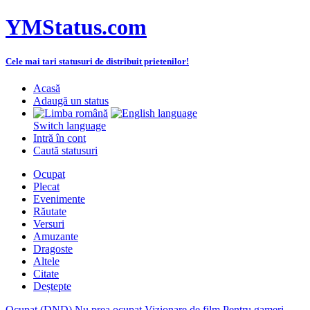
YMStatus.com
Cele mai tari statusuri de distribuit prietenilor!
Acasă
Adaugă un status
Switch language
Intră în cont
Caută statusuri
Ocupat
Plecat
Evenimente
Răutate
Versuri
Amuzante
Dragoste
Altele
Citate
Deștepte
Ocupat (DND)
Nu prea ocupat
Vizionare de film
Pentru gameri