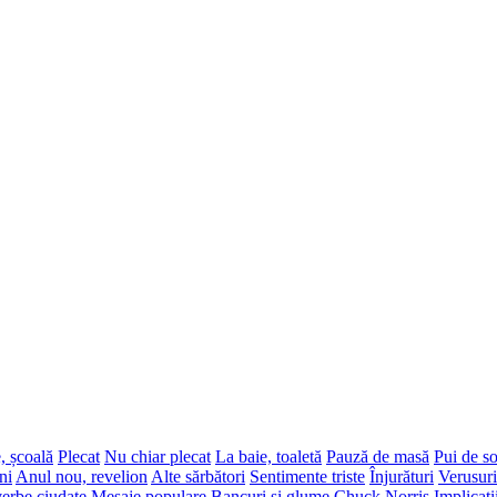
, școală
Plecat
Nu chiar plecat
La baie, toaletă
Pauză de masă
Pui de s
ni
Anul nou, revelion
Alte sărbători
Sentimente triste
Înjurături
Verusuri
erbe ciudate
Mesaje populare
Bancuri și glume
Chuck Norris
Implicați