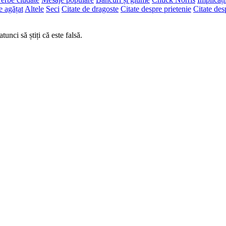
e agățat
Altele
Seci
Citate de dragoste
Citate despre prietenie
Citate des
tunci să știți că este falsă.