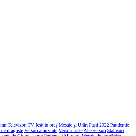
omn
Televizor, TV
Ieșit în oraș
Mesaje și Urări Paști 2022
Pandemie
 de dragoste
Versuri amuzante
Versuri triste
Alte versuri
Statusuri
i sexuale
Glume scurte
Perverse / Murdare
Mesaje de despărțire