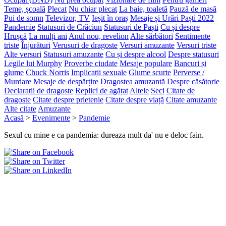
Teme, școală
Plecat
Nu chiar plecat
La baie, toaletă
Pauză de masă
Pui de somn
Televizor, TV
Ieșit în oraș
Mesaje și Urări Paști 2022
Pandemie
Statusuri de Crăciun
Statusuri de Paști
Cu și despre
Hrușcă
La mulți ani
Anul nou, revelion
Alte sărbători
Sentimente
triste
Înjurături
Verusuri de dragoste
Versuri amuzante
Versuri triste
Alte versuri
Statusuri amuzante
Cu și despre alcool
Despre statusuri
Legile lui Murphy
Proverbe ciudate
Mesaje populare
Bancuri și
glume
Chuck Norris
Implicații sexuale
Glume scurte
Perverse /
Murdare
Mesaje de despărțire
Dragostea amuzantă
Despre căsătorie
Declarații de dragoste
Replici de agățat
Altele
Seci
Citate de
dragoste
Citate despre prietenie
Citate despre viață
Citate amuzante
Alte citate
Amuzante
Acasă
>
Evenimente
>
Pandemie
Sexul cu mine e ca pandemia: dureaza mult da' nu e deloc fain.