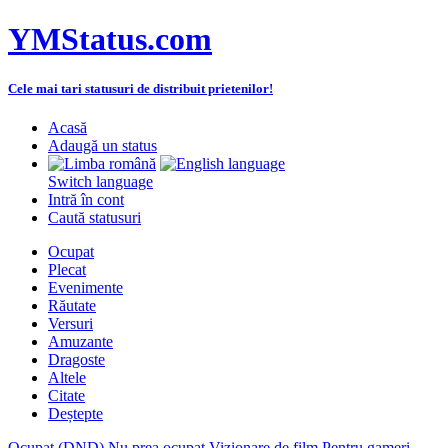
YMStatus.com
Cele mai tari statusuri de distribuit prietenilor!
Acasă
Adaugă un status
Switch language
Intră în cont
Caută statusuri
Ocupat
Plecat
Evenimente
Răutate
Versuri
Amuzante
Dragoste
Altele
Citate
Deștepte
Ocupat (DND)
Nu prea ocupat
Vizionare de film
Pentru gameri