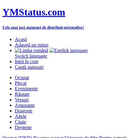
YMStatus.com
Cele mai tari statusuri de distribuit prietenilor!
Acasă
Adaugă un status
Switch language
Intră în cont
Caută statusuri
Ocupat
Plecat
Evenimente
Răutate
Versuri
Amuzante
Dragoste
Altele
Citate
Deștepte
Ocupat (DND)
Nu prea ocupat
Vizionare de film
Pentru gameri