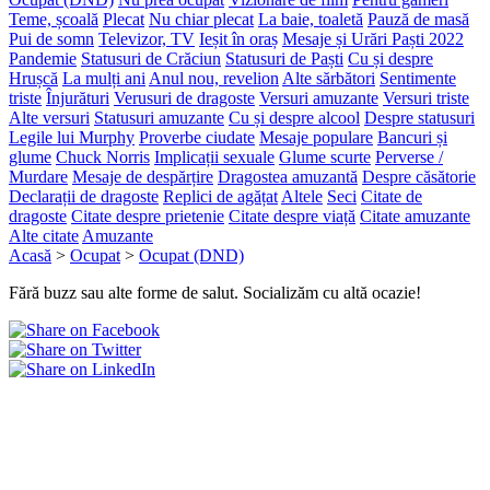
Teme, școală
Plecat
Nu chiar plecat
La baie, toaletă
Pauză de masă
Pui de somn
Televizor, TV
Ieșit în oraș
Mesaje și Urări Paști 2022
Pandemie
Statusuri de Crăciun
Statusuri de Paști
Cu și despre
Hrușcă
La mulți ani
Anul nou, revelion
Alte sărbători
Sentimente
triste
Înjurături
Verusuri de dragoste
Versuri amuzante
Versuri triste
Alte versuri
Statusuri amuzante
Cu și despre alcool
Despre statusuri
Legile lui Murphy
Proverbe ciudate
Mesaje populare
Bancuri și
glume
Chuck Norris
Implicații sexuale
Glume scurte
Perverse /
Murdare
Mesaje de despărțire
Dragostea amuzantă
Despre căsătorie
Declarații de dragoste
Replici de agățat
Altele
Seci
Citate de
dragoste
Citate despre prietenie
Citate despre viață
Citate amuzante
Alte citate
Amuzante
Acasă
>
Ocupat
>
Ocupat (DND)
Fără buzz sau alte forme de salut. Socializăm cu altă ocazie!