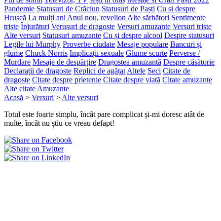
Pandemie
Statusuri de Crăciun
Statusuri de Paști
Cu și despre
Hrușcă
La mulți ani
Anul nou, revelion
Alte sărbători
Sentimente
triste
Înjurături
Verusuri de dragoste
Versuri amuzante
Versuri triste
Alte versuri
Statusuri amuzante
Cu și despre alcool
Despre statusuri
Legile lui Murphy
Proverbe ciudate
Mesaje populare
Bancuri și
glume
Chuck Norris
Implicații sexuale
Glume scurte
Perverse /
Murdare
Mesaje de despărțire
Dragostea amuzantă
Despre căsătorie
Declarații de dragoste
Replici de agățat
Altele
Seci
Citate de
dragoste
Citate despre prietenie
Citate despre viață
Citate amuzante
Alte citate
Amuzante
Acasă
>
Versuri
>
Alte versuri
Totul este foarte simplu, încât pare complicat și-mi doresc atât de
multe, încât nu știu ce vreau defapt!