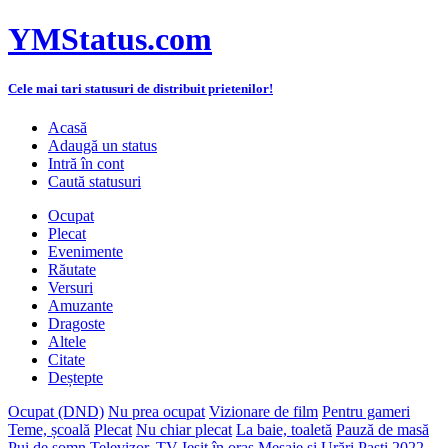
YMStatus.com
Cele mai tari statusuri de distribuit prietenilor!
Acasă
Adaugă un status
Intră în cont
Caută statusuri
Ocupat
Plecat
Evenimente
Răutate
Versuri
Amuzante
Dragoste
Altele
Citate
Deștepte
Ocupat (DND)
Nu prea ocupat
Vizionare de film
Pentru gameri
Teme, școală
Plecat
Nu chiar plecat
La baie, toaletă
Pauză de masă
Pui de somn
Televizor, TV
Ieșit în oraș
Mesaje și Urări Paști 2022