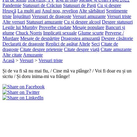
Pandemie
Statusuri de Crăciun
Statusuri de Paști
Cu și despre
Hrușcă
La mulți ani
Anul nou, revelion
Alte sărbători
Sentimente
triste
Înjurături
Verusuri de dragoste
Versuri amuzante
Versuri triste
Alte versuri
Statusuri amuzante
Cu și despre alcool
Despre statusuri
Legile lui Murphy
Proverbe ciudate
Mesaje populare
Bancuri și
glume
Chuck Norris
Implicații sexuale
Glume scurte
Perverse /
Murdare
Mesaje de despărțire
Dragostea amuzantă
Despre căsătorie
Declarații de dragoste
Replici de agățat
Altele
Seci
Citate de
dragoste
Citate despre prietenie
Citate despre viață
Citate amuzante
Alte citate
Amuzante
Acasă
>
Versuri
>
Versuri triste
Și de va fi să nu mai fiu, / Cine mă va plânge? / Voi fi doar eu și un
sicriu / Și doru inima-mi va frânge!