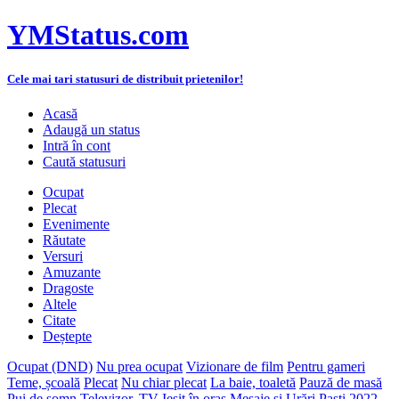
YMStatus.com
Cele mai tari statusuri de distribuit prietenilor!
Acasă
Adaugă un status
Intră în cont
Caută statusuri
Ocupat
Plecat
Evenimente
Răutate
Versuri
Amuzante
Dragoste
Altele
Citate
Deștepte
Ocupat (DND)
Nu prea ocupat
Vizionare de film
Pentru gameri
Teme, școală
Plecat
Nu chiar plecat
La baie, toaletă
Pauză de masă
Pui de somn
Televizor, TV
Ieșit în oraș
Mesaje și Urări Paști 2022