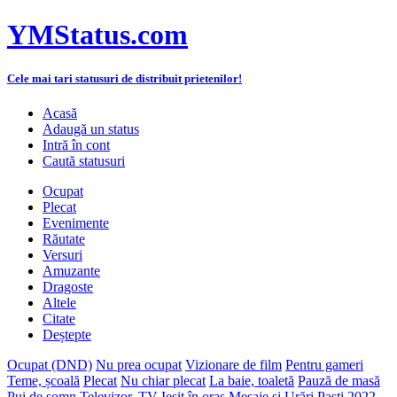
YMStatus.com
Cele mai tari statusuri de distribuit prietenilor!
Acasă
Adaugă un status
Intră în cont
Caută statusuri
Ocupat
Plecat
Evenimente
Răutate
Versuri
Amuzante
Dragoste
Altele
Citate
Deștepte
Ocupat (DND)
Nu prea ocupat
Vizionare de film
Pentru gameri
Teme, școală
Plecat
Nu chiar plecat
La baie, toaletă
Pauză de masă
Pui de somn
Televizor, TV
Ieșit în oraș
Mesaje și Urări Paști 2022