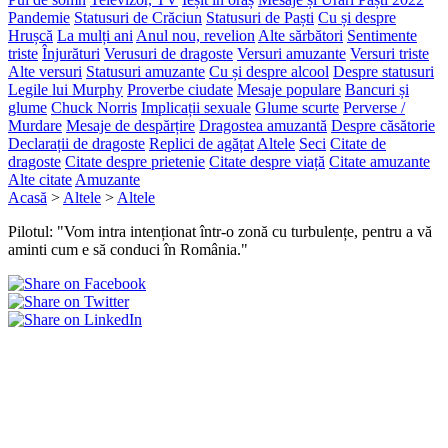
Pandemie
Statusuri de Crăciun
Statusuri de Paști
Cu și despre
Hrușcă
La mulți ani
Anul nou, revelion
Alte sărbători
Sentimente
triste
Înjurături
Verusuri de dragoste
Versuri amuzante
Versuri triste
Alte versuri
Statusuri amuzante
Cu și despre alcool
Despre statusuri
Legile lui Murphy
Proverbe ciudate
Mesaje populare
Bancuri și
glume
Chuck Norris
Implicații sexuale
Glume scurte
Perverse /
Murdare
Mesaje de despărțire
Dragostea amuzantă
Despre căsătorie
Declarații de dragoste
Replici de agățat
Altele
Seci
Citate de
dragoste
Citate despre prietenie
Citate despre viață
Citate amuzante
Alte citate
Amuzante
Acasă
>
Altele
>
Altele
Pilotul: "Vom intra intenționat într-o zonă cu turbulențe, pentru a vă
aminti cum e să conduci în România."