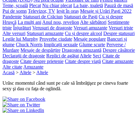
Teme, școală
Plecat
Nu chiar plecat
La baie, toaletă
Pauză de masă
Pui de somn
Televizor, TV
Ieșit în oraș
Mesaje și Urări Paști 2022
Pandemie
Statusuri de Crăciun
Statusuri de Paști
Cu și despre
Hrușcă
La mulți ani
Anul nou, revelion
Alte sărbători
Sentimente
triste
Înjurături
Verusuri de dragoste
Versuri amuzante
Versuri triste
Alte versuri
Statusuri amuzante
Cu și despre alcool
Despre statusuri
Legile lui Murphy
Proverbe ciudate
Mesaje populare
Bancuri și
glume
Chuck Norris
Implicații sexuale
Glume scurte
Perverse /
Murdare
Mesaje de despărțire
Dragostea amuzantă
Despre căsătorie
Declarații de dragoste
Replici de agățat
Altele
Seci
Citate de
dragoste
Citate despre prietenie
Citate despre viață
Citate amuzante
Alte citate
Amuzante
Acasă
>
Altele
>
Altele
Urăsc momentul când sunt pe cale să îmbrăţişez pe cineva foarte
sexy şi dau cu faţa de oglindă.