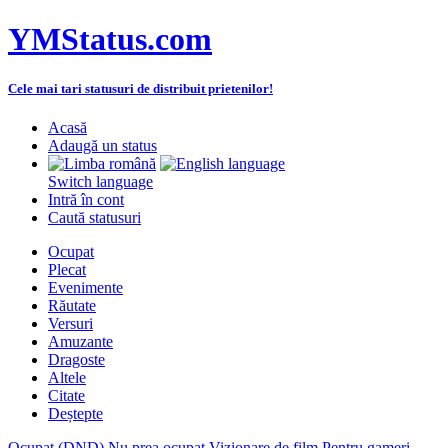
YMStatus.com
Cele mai tari statusuri de distribuit prietenilor!
Acasă
Adaugă un status
Switch language
Intră în cont
Caută statusuri
Ocupat
Plecat
Evenimente
Răutate
Versuri
Amuzante
Dragoste
Altele
Citate
Deștepte
Ocupat (DND)
Nu prea ocupat
Vizionare de film
Pentru gameri