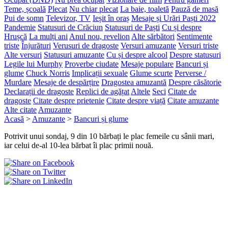
Teme, școală
Plecat
Nu chiar plecat
La baie, toaletă
Pauză de masă
Pui de somn
Televizor, TV
Ieșit în oraș
Mesaje și Urări Paști 2022
Pandemie
Statusuri de Crăciun
Statusuri de Paști
Cu și despre
Hrușcă
La mulți ani
Anul nou, revelion
Alte sărbători
Sentimente
triste
Înjurături
Verusuri de dragoste
Versuri amuzante
Versuri triste
Alte versuri
Statusuri amuzante
Cu și despre alcool
Despre statusuri
Legile lui Murphy
Proverbe ciudate
Mesaje populare
Bancuri și
glume
Chuck Norris
Implicații sexuale
Glume scurte
Perverse /
Murdare
Mesaje de despărțire
Dragostea amuzantă
Despre căsătorie
Declarații de dragoste
Replici de agățat
Altele
Seci
Citate de
dragoste
Citate despre prietenie
Citate despre viață
Citate amuzante
Alte citate
Amuzante
Acasă
>
Amuzante
>
Bancuri și glume
Potrivit unui sondaj, 9 din 10 bărbați le plac femeile cu sânii mari,
iar celui de-al 10-lea bărbat îi plac primii nouă.