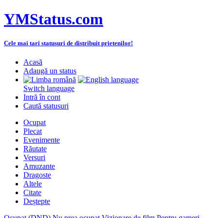
YMStatus.com
Cele mai tari statusuri de distribuit prietenilor!
Acasă
Adaugă un status
Switch language
Intră în cont
Caută statusuri
Ocupat
Plecat
Evenimente
Răutate
Versuri
Amuzante
Dragoste
Altele
Citate
Deștepte
Ocupat (DND)
Nu prea ocupat
Vizionare de film
Pentru gameri