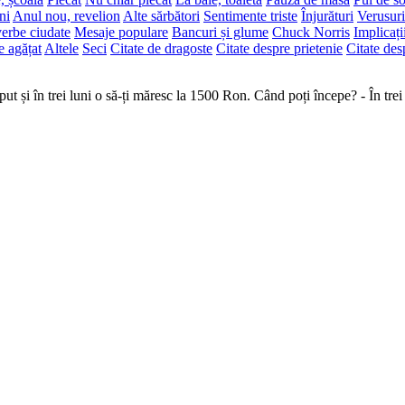
ni
Anul nou, revelion
Alte sărbători
Sentimente triste
Înjurături
Verusuri
erbe ciudate
Mesaje populare
Bancuri și glume
Chuck Norris
Implicați
e agățat
Altele
Seci
Citate de dragoste
Citate despre prietenie
Citate des
ut și în trei luni o să-ți măresc la 1500 Ron. Când poți începe? - În trei 