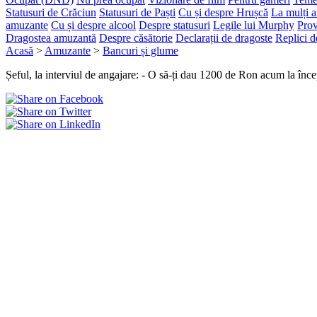
Statusuri de Crăciun
Statusuri de Paști
Cu și despre Hrușcă
La mulți a
amuzante
Cu și despre alcool
Despre statusuri
Legile lui Murphy
Prov
Dragostea amuzantă
Despre căsătorie
Declarații de dragoste
Replici d
Acasă
>
Amuzante
>
Bancuri și glume
Șeful, la interviul de angajare: - O să-ți dau 1200 de Ron acum la încep