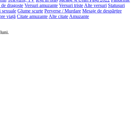
 de dragoste
Versuri amuzante
Versuri triste
Alte versuri
Statusuri
i sexuale
Glume scurte
Perverse / Murdare
Mesaje de despărțire
pre viață
Citate amuzante
Alte citate
Amuzante
luni.