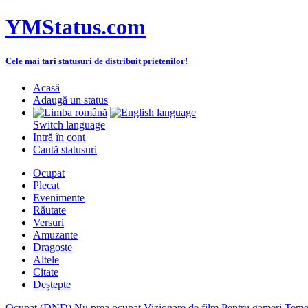
YMStatus.com
Cele mai tari statusuri de distribuit prietenilor!
Acasă
Adaugă un status
Switch language
Intră în cont
Caută statusuri
Ocupat
Plecat
Evenimente
Răutate
Versuri
Amuzante
Dragoste
Altele
Citate
Deștepte
Ocupat (DND)
Nu prea ocupat
Vizionare de film
Pentru gameri
Teme