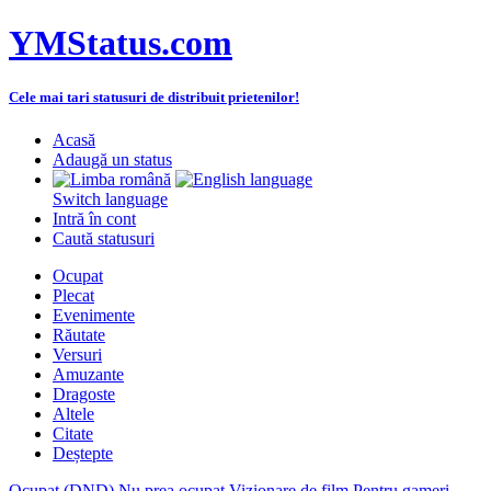
YMStatus.com
Cele mai tari statusuri de distribuit prietenilor!
Acasă
Adaugă un status
Switch language
Intră în cont
Caută statusuri
Ocupat
Plecat
Evenimente
Răutate
Versuri
Amuzante
Dragoste
Altele
Citate
Deștepte
Ocupat (DND)
Nu prea ocupat
Vizionare de film
Pentru gameri