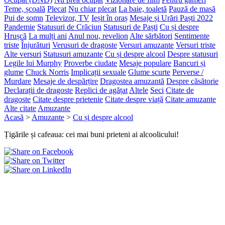
Teme, școală
Plecat
Nu chiar plecat
La baie, toaletă
Pauză de masă
Pui de somn
Televizor, TV
Ieșit în oraș
Mesaje și Urări Paști 2022
Pandemie
Statusuri de Crăciun
Statusuri de Paști
Cu și despre
Hrușcă
La mulți ani
Anul nou, revelion
Alte sărbători
Sentimente
triste
Înjurături
Verusuri de dragoste
Versuri amuzante
Versuri triste
Alte versuri
Statusuri amuzante
Cu și despre alcool
Despre statusuri
Legile lui Murphy
Proverbe ciudate
Mesaje populare
Bancuri și
glume
Chuck Norris
Implicații sexuale
Glume scurte
Perverse /
Murdare
Mesaje de despărțire
Dragostea amuzantă
Despre căsătorie
Declarații de dragoste
Replici de agățat
Altele
Seci
Citate de
dragoste
Citate despre prietenie
Citate despre viață
Citate amuzante
Alte citate
Amuzante
Acasă
>
Amuzante
>
Cu și despre alcool
Țigările și cafeaua: cei mai buni prieteni ai alcoolicului!