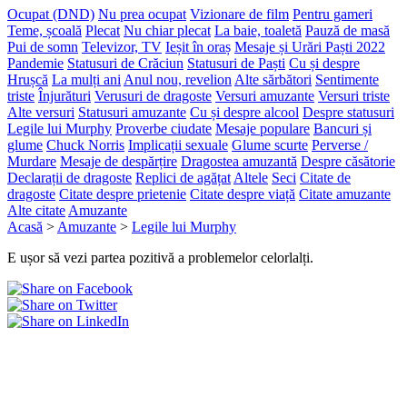
Ocupat (DND)
Nu prea ocupat
Vizionare de film
Pentru gameri
Teme, școală
Plecat
Nu chiar plecat
La baie, toaletă
Pauză de masă
Pui de somn
Televizor, TV
Ieșit în oraș
Mesaje și Urări Paști 2022
Pandemie
Statusuri de Crăciun
Statusuri de Paști
Cu și despre
Hrușcă
La mulți ani
Anul nou, revelion
Alte sărbători
Sentimente
triste
Înjurături
Verusuri de dragoste
Versuri amuzante
Versuri triste
Alte versuri
Statusuri amuzante
Cu și despre alcool
Despre statusuri
Legile lui Murphy
Proverbe ciudate
Mesaje populare
Bancuri și
glume
Chuck Norris
Implicații sexuale
Glume scurte
Perverse /
Murdare
Mesaje de despărțire
Dragostea amuzantă
Despre căsătorie
Declarații de dragoste
Replici de agățat
Altele
Seci
Citate de
dragoste
Citate despre prietenie
Citate despre viață
Citate amuzante
Alte citate
Amuzante
Acasă
>
Amuzante
>
Legile lui Murphy
E ușor să vezi partea pozitivă a problemelor celorlalți.