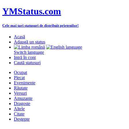
YMStatus.com
Cele mai tari statusuri de distribuit prietenilor!
Acasă
Adaugă un status
Switch language
Intră în cont
Caută statusuri
Ocupat
Plecat
Evenimente
Răutate
Versuri
Amuzante
Dragoste
Altele
Citate
Deștepte