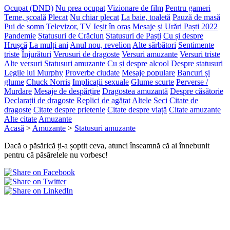
Ocupat (DND)
Nu prea ocupat
Vizionare de film
Pentru gameri
Teme, școală
Plecat
Nu chiar plecat
La baie, toaletă
Pauză de masă
Pui de somn
Televizor, TV
Ieșit în oraș
Mesaje și Urări Paști 2022
Pandemie
Statusuri de Crăciun
Statusuri de Paști
Cu și despre
Hrușcă
La mulți ani
Anul nou, revelion
Alte sărbători
Sentimente
triste
Înjurături
Verusuri de dragoste
Versuri amuzante
Versuri triste
Alte versuri
Statusuri amuzante
Cu și despre alcool
Despre statusuri
Legile lui Murphy
Proverbe ciudate
Mesaje populare
Bancuri și
glume
Chuck Norris
Implicații sexuale
Glume scurte
Perverse /
Murdare
Mesaje de despărțire
Dragostea amuzantă
Despre căsătorie
Declarații de dragoste
Replici de agățat
Altele
Seci
Citate de
dragoste
Citate despre prietenie
Citate despre viață
Citate amuzante
Alte citate
Amuzante
Acasă
>
Amuzante
>
Statusuri amuzante
Dacă o păsărică ți-a șoptit ceva, atunci înseamnă că ai înnebunit
pentru că păsărelele nu vorbesc!