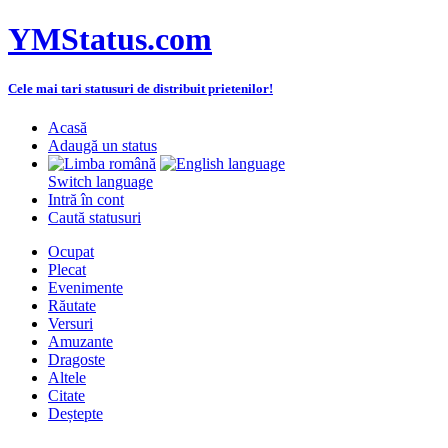
YMStatus.com
Cele mai tari statusuri de distribuit prietenilor!
Acasă
Adaugă un status
Switch language
Intră în cont
Caută statusuri
Ocupat
Plecat
Evenimente
Răutate
Versuri
Amuzante
Dragoste
Altele
Citate
Deștepte