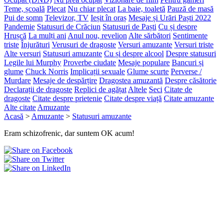
Teme, școală
Plecat
Nu chiar plecat
La baie, toaletă
Pauză de masă
Pui de somn
Televizor, TV
Ieșit în oraș
Mesaje și Urări Paști 2022
Pandemie
Statusuri de Crăciun
Statusuri de Paști
Cu și despre
Hrușcă
La mulți ani
Anul nou, revelion
Alte sărbători
Sentimente
triste
Înjurături
Verusuri de dragoste
Versuri amuzante
Versuri triste
Alte versuri
Statusuri amuzante
Cu și despre alcool
Despre statusuri
Legile lui Murphy
Proverbe ciudate
Mesaje populare
Bancuri și
glume
Chuck Norris
Implicații sexuale
Glume scurte
Perverse /
Murdare
Mesaje de despărțire
Dragostea amuzantă
Despre căsătorie
Declarații de dragoste
Replici de agățat
Altele
Seci
Citate de
dragoste
Citate despre prietenie
Citate despre viață
Citate amuzante
Alte citate
Amuzante
Acasă
>
Amuzante
>
Statusuri amuzante
Eram schizofrenic, dar suntem OK acum!