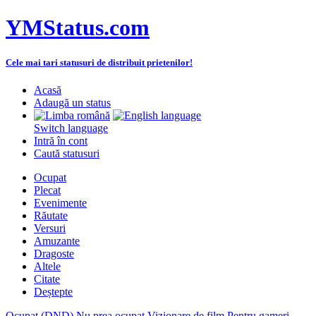
YMStatus.com
Cele mai tari statusuri de distribuit prietenilor!
Acasă
Adaugă un status
Switch language
Intră în cont
Caută statusuri
Ocupat
Plecat
Evenimente
Răutate
Versuri
Amuzante
Dragoste
Altele
Citate
Deștepte
Ocupat (DND)
Nu prea ocupat
Vizionare de film
Pentru gameri