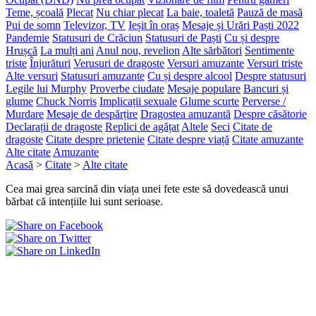
Teme, școală
Plecat
Nu chiar plecat
La baie, toaletă
Pauză de masă
Pui de somn
Televizor, TV
Ieșit în oraș
Mesaje și Urări Paști 2022
Pandemie
Statusuri de Crăciun
Statusuri de Paști
Cu și despre
Hrușcă
La mulți ani
Anul nou, revelion
Alte sărbători
Sentimente
triste
Înjurături
Verusuri de dragoste
Versuri amuzante
Versuri triste
Alte versuri
Statusuri amuzante
Cu și despre alcool
Despre statusuri
Legile lui Murphy
Proverbe ciudate
Mesaje populare
Bancuri și
glume
Chuck Norris
Implicații sexuale
Glume scurte
Perverse /
Murdare
Mesaje de despărțire
Dragostea amuzantă
Despre căsătorie
Declarații de dragoste
Replici de agățat
Altele
Seci
Citate de
dragoste
Citate despre prietenie
Citate despre viață
Citate amuzante
Alte citate
Amuzante
Acasă
>
Citate
>
Alte citate
Cea mai grea sarcină din viața unei fete este să dovedească unui
bărbat că intențiile lui sunt serioase.