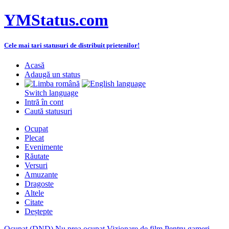
YMStatus.com
Cele mai tari statusuri de distribuit prietenilor!
Acasă
Adaugă un status
Switch language
Intră în cont
Caută statusuri
Ocupat
Plecat
Evenimente
Răutate
Versuri
Amuzante
Dragoste
Altele
Citate
Deștepte
Ocupat (DND)
Nu prea ocupat
Vizionare de film
Pentru gameri