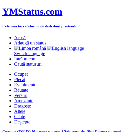
YMStatus.com
Cele mai tari statusuri de distribuit prietenilor!
Acasă
Adaugă un status
Switch language
Intră în cont
Caută statusuri
Ocupat
Plecat
Evenimente
Răutate
Versuri
Amuzante
Dragoste
Altele
Citate
Deștepte
Ocupat (DND)
Nu prea ocupat
Vizionare de film
Pentru gameri