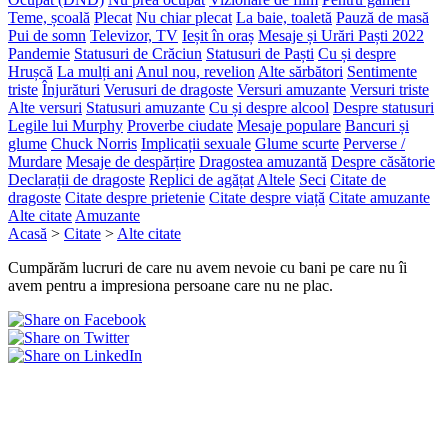
Teme, școală
Plecat
Nu chiar plecat
La baie, toaletă
Pauză de masă
Pui de somn
Televizor, TV
Ieșit în oraș
Mesaje și Urări Paști 2022
Pandemie
Statusuri de Crăciun
Statusuri de Paști
Cu și despre
Hrușcă
La mulți ani
Anul nou, revelion
Alte sărbători
Sentimente
triste
Înjurături
Verusuri de dragoste
Versuri amuzante
Versuri triste
Alte versuri
Statusuri amuzante
Cu și despre alcool
Despre statusuri
Legile lui Murphy
Proverbe ciudate
Mesaje populare
Bancuri și
glume
Chuck Norris
Implicații sexuale
Glume scurte
Perverse /
Murdare
Mesaje de despărțire
Dragostea amuzantă
Despre căsătorie
Declarații de dragoste
Replici de agățat
Altele
Seci
Citate de
dragoste
Citate despre prietenie
Citate despre viață
Citate amuzante
Alte citate
Amuzante
Acasă
>
Citate
>
Alte citate
Cumpărăm lucruri de care nu avem nevoie cu bani pe care nu îi
avem pentru a impresiona persoane care nu ne plac.