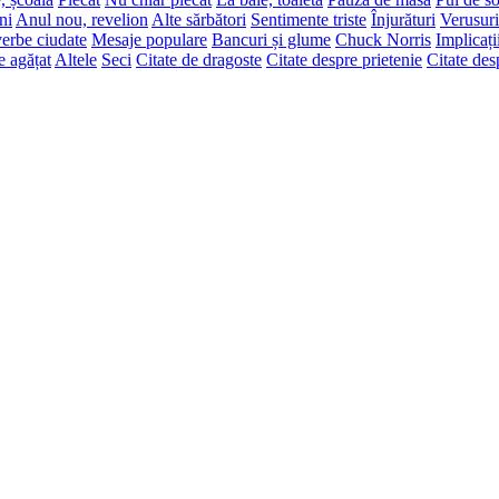
ni
Anul nou, revelion
Alte sărbători
Sentimente triste
Înjurături
Verusuri
erbe ciudate
Mesaje populare
Bancuri și glume
Chuck Norris
Implicați
e agățat
Altele
Seci
Citate de dragoste
Citate despre prietenie
Citate des