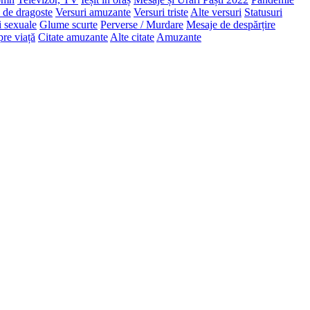
 de dragoste
Versuri amuzante
Versuri triste
Alte versuri
Statusuri
i sexuale
Glume scurte
Perverse / Murdare
Mesaje de despărțire
pre viață
Citate amuzante
Alte citate
Amuzante