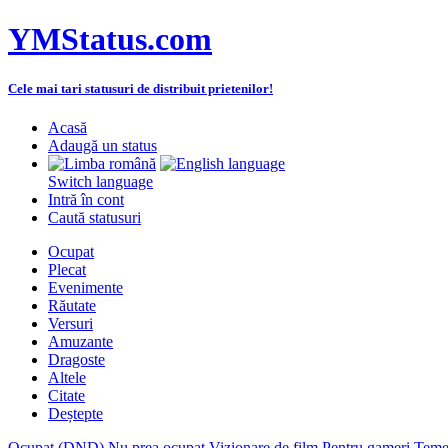
YMStatus.com
Cele mai tari statusuri de distribuit prietenilor!
Acasă
Adaugă un status
Switch language
Intră în cont
Caută statusuri
Ocupat
Plecat
Evenimente
Răutate
Versuri
Amuzante
Dragoste
Altele
Citate
Deștepte
Ocupat (DND)
Nu prea ocupat
Vizionare de film
Pentru gameri
Teme