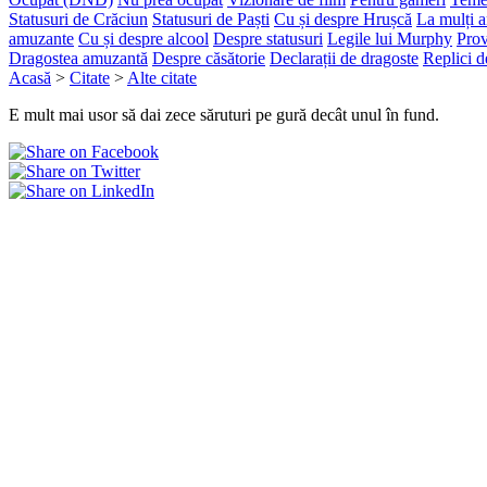
Statusuri de Crăciun
Statusuri de Paști
Cu și despre Hrușcă
La mulți a
amuzante
Cu și despre alcool
Despre statusuri
Legile lui Murphy
Prov
Dragostea amuzantă
Despre căsătorie
Declarații de dragoste
Replici d
Acasă
>
Citate
>
Alte citate
E mult mai usor să dai zece săruturi pe gură decât unul în fund.