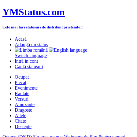
YMStatus.com
Cele mai tari statusuri de distribuit prietenilor!
Acasă
Adaugă un status
Switch language
Intră în cont
Caută statusuri
Ocupat
Plecat
Evenimente
Răutate
Versuri
Amuzante
Dragoste
Altele
Citate
Deștepte
Ocupat (DND)
Nu prea ocupat
Vizionare de film
Pentru gameri