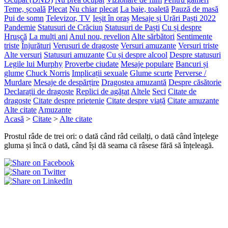
Teme, școală
Plecat
Nu chiar plecat
La baie, toaletă
Pauză de masă
Pui de somn
Televizor, TV
Ieșit în oraș
Mesaje și Urări Paști 2022
Pandemie
Statusuri de Crăciun
Statusuri de Paști
Cu și despre
Hrușcă
La mulți ani
Anul nou, revelion
Alte sărbători
Sentimente
triste
Înjurături
Verusuri de dragoste
Versuri amuzante
Versuri triste
Alte versuri
Statusuri amuzante
Cu și despre alcool
Despre statusuri
Legile lui Murphy
Proverbe ciudate
Mesaje populare
Bancuri și
glume
Chuck Norris
Implicații sexuale
Glume scurte
Perverse /
Murdare
Mesaje de despărțire
Dragostea amuzantă
Despre căsătorie
Declarații de dragoste
Replici de agățat
Altele
Seci
Citate de
dragoste
Citate despre prietenie
Citate despre viață
Citate amuzante
Alte citate
Amuzante
Acasă
>
Citate
>
Alte citate
Prostul râde de trei ori: o dată când râd ceilalți, o dată când înțelege
gluma și încă o dată, când își dă seama că râsese fără să înțeleagă.