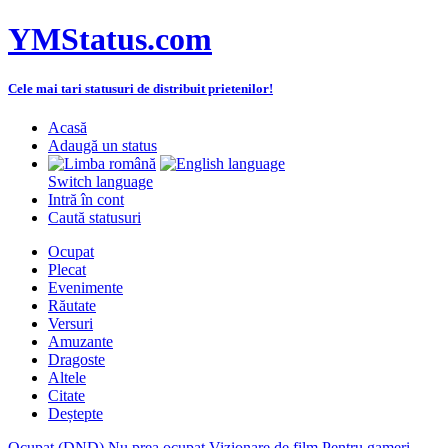
YMStatus.com
Cele mai tari statusuri de distribuit prietenilor!
Acasă
Adaugă un status
Switch language
Intră în cont
Caută statusuri
Ocupat
Plecat
Evenimente
Răutate
Versuri
Amuzante
Dragoste
Altele
Citate
Deștepte
Ocupat (DND)
Nu prea ocupat
Vizionare de film
Pentru gameri