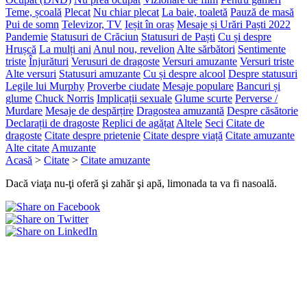
Teme, școală
Plecat
Nu chiar plecat
La baie, toaletă
Pauză de masă
Pui de somn
Televizor, TV
Ieșit în oraș
Mesaje și Urări Paști 2022
Pandemie
Statusuri de Crăciun
Statusuri de Paști
Cu și despre
Hrușcă
La mulți ani
Anul nou, revelion
Alte sărbători
Sentimente
triste
Înjurături
Verusuri de dragoste
Versuri amuzante
Versuri triste
Alte versuri
Statusuri amuzante
Cu și despre alcool
Despre statusuri
Legile lui Murphy
Proverbe ciudate
Mesaje populare
Bancuri și
glume
Chuck Norris
Implicații sexuale
Glume scurte
Perverse /
Murdare
Mesaje de despărțire
Dragostea amuzantă
Despre căsătorie
Declarații de dragoste
Replici de agățat
Altele
Seci
Citate de
dragoste
Citate despre prietenie
Citate despre viață
Citate amuzante
Alte citate
Amuzante
Acasă
>
Citate
>
Citate amuzante
Dacă viaţa nu-ţi oferă şi zahăr şi apă, limonada ta va fi nasoală.