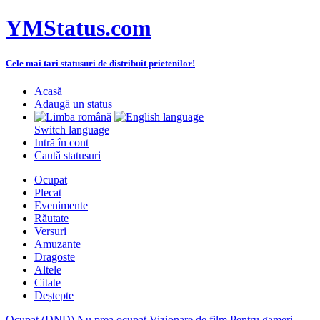
YMStatus.com
Cele mai tari statusuri de distribuit prietenilor!
Acasă
Adaugă un status
Switch language
Intră în cont
Caută statusuri
Ocupat
Plecat
Evenimente
Răutate
Versuri
Amuzante
Dragoste
Altele
Citate
Deștepte
Ocupat (DND)
Nu prea ocupat
Vizionare de film
Pentru gameri