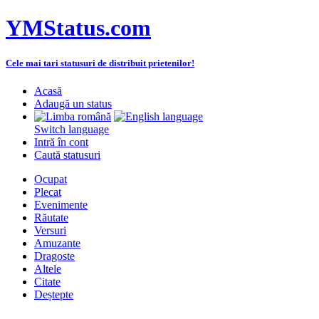
YMStatus.com
Cele mai tari statusuri de distribuit prietenilor!
Acasă
Adaugă un status
Switch language
Intră în cont
Caută statusuri
Ocupat
Plecat
Evenimente
Răutate
Versuri
Amuzante
Dragoste
Altele
Citate
Deștepte