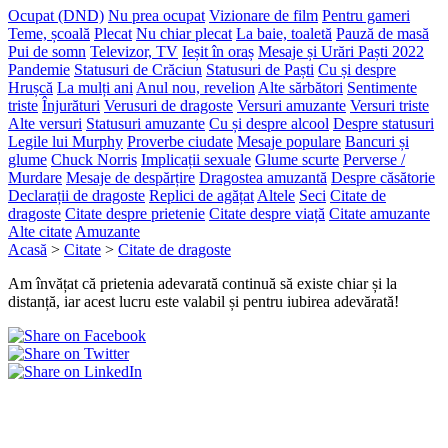
Ocupat (DND)
Nu prea ocupat
Vizionare de film
Pentru gameri
Teme, școală
Plecat
Nu chiar plecat
La baie, toaletă
Pauză de masă
Pui de somn
Televizor, TV
Ieșit în oraș
Mesaje și Urări Paști 2022
Pandemie
Statusuri de Crăciun
Statusuri de Paști
Cu și despre
Hrușcă
La mulți ani
Anul nou, revelion
Alte sărbători
Sentimente
triste
Înjurături
Verusuri de dragoste
Versuri amuzante
Versuri triste
Alte versuri
Statusuri amuzante
Cu și despre alcool
Despre statusuri
Legile lui Murphy
Proverbe ciudate
Mesaje populare
Bancuri și
glume
Chuck Norris
Implicații sexuale
Glume scurte
Perverse /
Murdare
Mesaje de despărțire
Dragostea amuzantă
Despre căsătorie
Declarații de dragoste
Replici de agățat
Altele
Seci
Citate de
dragoste
Citate despre prietenie
Citate despre viață
Citate amuzante
Alte citate
Amuzante
Acasă
>
Citate
>
Citate de dragoste
Am învățat că prietenia adevarată continuă să existe chiar și la
distanță, iar acest lucru este valabil și pentru iubirea adevărată!