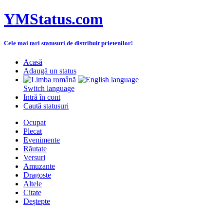
YMStatus.com
Cele mai tari statusuri de distribuit prietenilor!
Acasă
Adaugă un status
Switch language
Intră în cont
Caută statusuri
Ocupat
Plecat
Evenimente
Răutate
Versuri
Amuzante
Dragoste
Altele
Citate
Deștepte