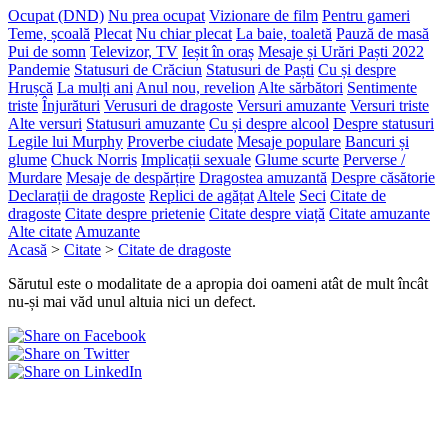
Ocupat (DND)
Nu prea ocupat
Vizionare de film
Pentru gameri
Teme, școală
Plecat
Nu chiar plecat
La baie, toaletă
Pauză de masă
Pui de somn
Televizor, TV
Ieșit în oraș
Mesaje și Urări Paști 2022
Pandemie
Statusuri de Crăciun
Statusuri de Paști
Cu și despre
Hrușcă
La mulți ani
Anul nou, revelion
Alte sărbători
Sentimente
triste
Înjurături
Verusuri de dragoste
Versuri amuzante
Versuri triste
Alte versuri
Statusuri amuzante
Cu și despre alcool
Despre statusuri
Legile lui Murphy
Proverbe ciudate
Mesaje populare
Bancuri și
glume
Chuck Norris
Implicații sexuale
Glume scurte
Perverse /
Murdare
Mesaje de despărțire
Dragostea amuzantă
Despre căsătorie
Declarații de dragoste
Replici de agățat
Altele
Seci
Citate de
dragoste
Citate despre prietenie
Citate despre viață
Citate amuzante
Alte citate
Amuzante
Acasă
>
Citate
>
Citate de dragoste
Sărutul este o modalitate de a apropia doi oameni atât de mult încât
nu-și mai văd unul altuia nici un defect.