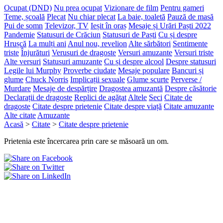
Ocupat (DND)
Nu prea ocupat
Vizionare de film
Pentru gameri
Teme, școală
Plecat
Nu chiar plecat
La baie, toaletă
Pauză de masă
Pui de somn
Televizor, TV
Ieșit în oraș
Mesaje și Urări Paști 2022
Pandemie
Statusuri de Crăciun
Statusuri de Paști
Cu și despre
Hrușcă
La mulți ani
Anul nou, revelion
Alte sărbători
Sentimente
triste
Înjurături
Verusuri de dragoste
Versuri amuzante
Versuri triste
Alte versuri
Statusuri amuzante
Cu și despre alcool
Despre statusuri
Legile lui Murphy
Proverbe ciudate
Mesaje populare
Bancuri și
glume
Chuck Norris
Implicații sexuale
Glume scurte
Perverse /
Murdare
Mesaje de despărțire
Dragostea amuzantă
Despre căsătorie
Declarații de dragoste
Replici de agățat
Altele
Seci
Citate de
dragoste
Citate despre prietenie
Citate despre viață
Citate amuzante
Alte citate
Amuzante
Acasă
>
Citate
>
Citate despre prietenie
Prietenia este încercarea prin care se măsoară un om.