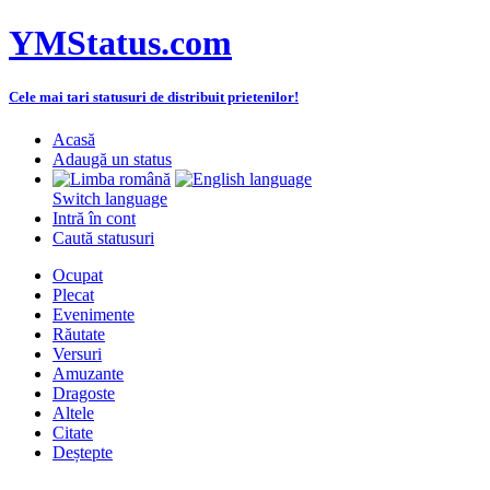
YMStatus.com
Cele mai tari statusuri de distribuit prietenilor!
Acasă
Adaugă un status
Switch language
Intră în cont
Caută statusuri
Ocupat
Plecat
Evenimente
Răutate
Versuri
Amuzante
Dragoste
Altele
Citate
Deștepte