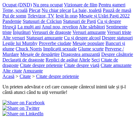
Ocupat (DND)
Nu prea ocupat
Vizionare de film
Pentru gameri
Teme, școală
Plecat
Nu chiar plecat
La baie, toaletă
Pauză de masă
Pui de somn
Televizor, TV
Ieșit în oraș
Mesaje și Urări Paști 2022
Pandemie
Statusuri de Crăciun
Statusuri de Paști
Cu și despre
Hrușcă
La mulți ani
Anul nou, revelion
Alte sărbători
Sentimente
triste
Înjurături
Verusuri de dragoste
Versuri amuzante
Versuri triste
Alte versuri
Statusuri amuzante
Cu și despre alcool
Despre statusuri
Legile lui Murphy
Proverbe ciudate
Mesaje populare
Bancuri și
glume
Chuck Norris
Implicații sexuale
Glume scurte
Perverse /
Murdare
Mesaje de despărțire
Dragostea amuzantă
Despre căsătorie
Declarații de dragoste
Replici de agățat
Altele
Seci
Citate de
dragoste
Citate despre prietenie
Citate despre viață
Citate amuzante
Alte citate
Amuzante
Acasă
>
Citate
>
Citate despre prietenie
Un prieten adevărat e cel care cunoaște cântecul inimii tale și ți-l
cântă atunci când tu uiți versurile!