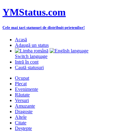
YMStatus.com
Cele mai tari statusuri de distribuit prietenilor!
Acasă
Adaugă un status
Switch language
Intră în cont
Caută statusuri
Ocupat
Plecat
Evenimente
Răutate
Versuri
Amuzante
Dragoste
Altele
Citate
Deștepte