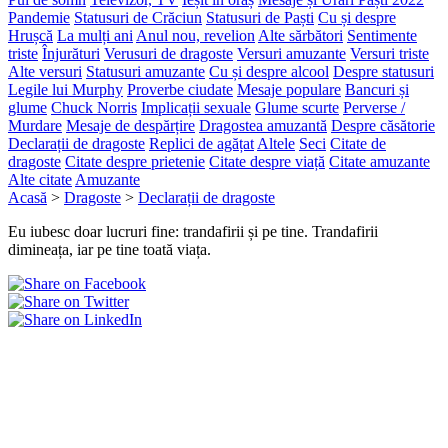
Pandemie
Statusuri de Crăciun
Statusuri de Paști
Cu și despre
Hrușcă
La mulți ani
Anul nou, revelion
Alte sărbători
Sentimente
triste
Înjurături
Verusuri de dragoste
Versuri amuzante
Versuri triste
Alte versuri
Statusuri amuzante
Cu și despre alcool
Despre statusuri
Legile lui Murphy
Proverbe ciudate
Mesaje populare
Bancuri și
glume
Chuck Norris
Implicații sexuale
Glume scurte
Perverse /
Murdare
Mesaje de despărțire
Dragostea amuzantă
Despre căsătorie
Declarații de dragoste
Replici de agățat
Altele
Seci
Citate de
dragoste
Citate despre prietenie
Citate despre viață
Citate amuzante
Alte citate
Amuzante
Acasă
>
Dragoste
>
Declarații de dragoste
Eu iubesc doar lucruri fine: trandafirii și pe tine. Trandafirii
dimineața, iar pe tine toată viața.