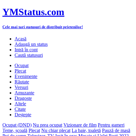
YMStatus.com
Cele mai tari statusuri de distribuit prietenilor!
Acasă
Adaugă un status
Intră în cont
Caută statusuri
Ocupat
Plecat
Evenimente
Răutate
Versuri
Amuzante
Dragoste
Altele
Citate
Deștepte
Ocupat (DND)
Nu prea ocupat
Vizionare de film
Pentru gameri
Teme, școală
Plecat
Nu chiar plecat
La baie, toaletă
Pauză de masă
Pui de somn
Televizor, TV
Ieșit în oraș
Mesaje și Urări Paști 2022