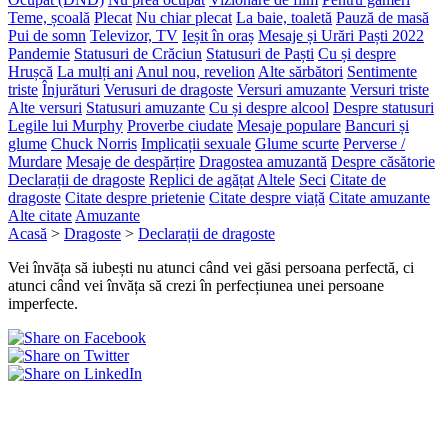
Teme, școală
Plecat
Nu chiar plecat
La baie, toaletă
Pauză de masă
Pui de somn
Televizor, TV
Ieșit în oraș
Mesaje și Urări Paști 2022
Pandemie
Statusuri de Crăciun
Statusuri de Paști
Cu și despre
Hrușcă
La mulți ani
Anul nou, revelion
Alte sărbători
Sentimente
triste
Înjurături
Verusuri de dragoste
Versuri amuzante
Versuri triste
Alte versuri
Statusuri amuzante
Cu și despre alcool
Despre statusuri
Legile lui Murphy
Proverbe ciudate
Mesaje populare
Bancuri și
glume
Chuck Norris
Implicații sexuale
Glume scurte
Perverse /
Murdare
Mesaje de despărțire
Dragostea amuzantă
Despre căsătorie
Declarații de dragoste
Replici de agățat
Altele
Seci
Citate de
dragoste
Citate despre prietenie
Citate despre viață
Citate amuzante
Alte citate
Amuzante
Acasă
>
Dragoste
>
Declarații de dragoste
Vei învăța să iubești nu atunci când vei găsi persoana perfectă, ci
atunci când vei învăța să crezi în perfecțiunea unei persoane
imperfecte.