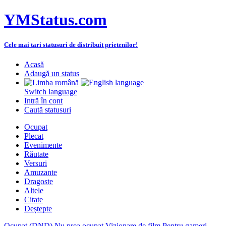
YMStatus.com
Cele mai tari statusuri de distribuit prietenilor!
Acasă
Adaugă un status
Switch language
Intră în cont
Caută statusuri
Ocupat
Plecat
Evenimente
Răutate
Versuri
Amuzante
Dragoste
Altele
Citate
Deștepte
Ocupat (DND)
Nu prea ocupat
Vizionare de film
Pentru gameri