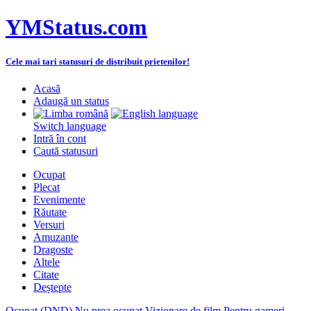
YMStatus.com
Cele mai tari statusuri de distribuit prietenilor!
Acasă
Adaugă un status
Switch language
Intră în cont
Caută statusuri
Ocupat
Plecat
Evenimente
Răutate
Versuri
Amuzante
Dragoste
Altele
Citate
Deștepte
Ocupat (DND)
Nu prea ocupat
Vizionare de film
Pentru gameri