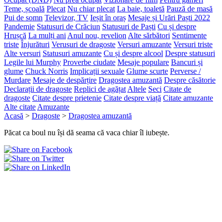
Teme, școală
Plecat
Nu chiar plecat
La baie, toaletă
Pauză de masă
Pui de somn
Televizor, TV
Ieșit în oraș
Mesaje și Urări Paști 2022
Pandemie
Statusuri de Crăciun
Statusuri de Paști
Cu și despre
Hrușcă
La mulți ani
Anul nou, revelion
Alte sărbători
Sentimente
triste
Înjurături
Verusuri de dragoste
Versuri amuzante
Versuri triste
Alte versuri
Statusuri amuzante
Cu și despre alcool
Despre statusuri
Legile lui Murphy
Proverbe ciudate
Mesaje populare
Bancuri și
glume
Chuck Norris
Implicații sexuale
Glume scurte
Perverse /
Murdare
Mesaje de despărțire
Dragostea amuzantă
Despre căsătorie
Declarații de dragoste
Replici de agățat
Altele
Seci
Citate de
dragoste
Citate despre prietenie
Citate despre viață
Citate amuzante
Alte citate
Amuzante
Acasă
>
Dragoste
>
Dragostea amuzantă
Păcat ca boul nu își dă seama că vaca chiar îl iubește.