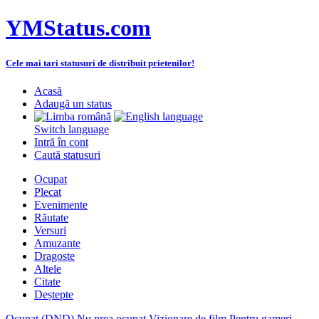
YMStatus.com
Cele mai tari statusuri de distribuit prietenilor!
Acasă
Adaugă un status
Switch language
Intră în cont
Caută statusuri
Ocupat
Plecat
Evenimente
Răutate
Versuri
Amuzante
Dragoste
Altele
Citate
Deștepte
Ocupat (DND)
Nu prea ocupat
Vizionare de film
Pentru gameri