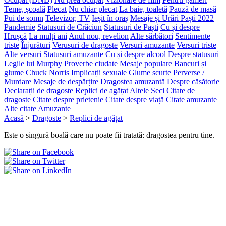
Teme, școală
Plecat
Nu chiar plecat
La baie, toaletă
Pauză de masă
Pui de somn
Televizor, TV
Ieșit în oraș
Mesaje și Urări Paști 2022
Pandemie
Statusuri de Crăciun
Statusuri de Paști
Cu și despre
Hrușcă
La mulți ani
Anul nou, revelion
Alte sărbători
Sentimente
triste
Înjurături
Verusuri de dragoste
Versuri amuzante
Versuri triste
Alte versuri
Statusuri amuzante
Cu și despre alcool
Despre statusuri
Legile lui Murphy
Proverbe ciudate
Mesaje populare
Bancuri și
glume
Chuck Norris
Implicații sexuale
Glume scurte
Perverse /
Murdare
Mesaje de despărțire
Dragostea amuzantă
Despre căsătorie
Declarații de dragoste
Replici de agățat
Altele
Seci
Citate de
dragoste
Citate despre prietenie
Citate despre viață
Citate amuzante
Alte citate
Amuzante
Acasă
>
Dragoste
>
Replici de agățat
Este o singură boală care nu poate fii tratată: dragostea pentru tine.