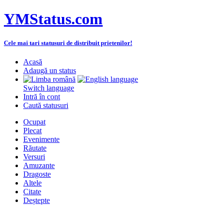
YMStatus.com
Cele mai tari statusuri de distribuit prietenilor!
Acasă
Adaugă un status
Switch language
Intră în cont
Caută statusuri
Ocupat
Plecat
Evenimente
Răutate
Versuri
Amuzante
Dragoste
Altele
Citate
Deștepte