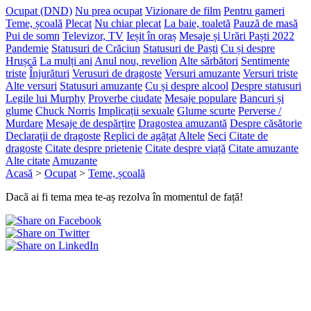
Ocupat (DND)
Nu prea ocupat
Vizionare de film
Pentru gameri
Teme, școală
Plecat
Nu chiar plecat
La baie, toaletă
Pauză de masă
Pui de somn
Televizor, TV
Ieșit în oraș
Mesaje și Urări Paști 2022
Pandemie
Statusuri de Crăciun
Statusuri de Paști
Cu și despre
Hrușcă
La mulți ani
Anul nou, revelion
Alte sărbători
Sentimente
triste
Înjurături
Verusuri de dragoste
Versuri amuzante
Versuri triste
Alte versuri
Statusuri amuzante
Cu și despre alcool
Despre statusuri
Legile lui Murphy
Proverbe ciudate
Mesaje populare
Bancuri și
glume
Chuck Norris
Implicații sexuale
Glume scurte
Perverse /
Murdare
Mesaje de despărțire
Dragostea amuzantă
Despre căsătorie
Declarații de dragoste
Replici de agățat
Altele
Seci
Citate de
dragoste
Citate despre prietenie
Citate despre viață
Citate amuzante
Alte citate
Amuzante
Acasă
>
Ocupat
>
Teme, școală
Dacă ai fi tema mea te-aș rezolva în momentul de față!