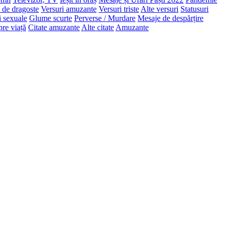
 de dragoste
Versuri amuzante
Versuri triste
Alte versuri
Statusuri
i sexuale
Glume scurte
Perverse / Murdare
Mesaje de despărțire
pre viață
Citate amuzante
Alte citate
Amuzante