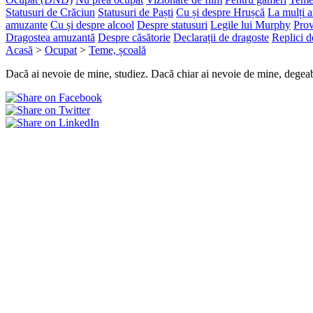
Statusuri de Crăciun
Statusuri de Paști
Cu și despre Hrușcă
La mulți a
amuzante
Cu și despre alcool
Despre statusuri
Legile lui Murphy
Prov
Dragostea amuzantă
Despre căsătorie
Declarații de dragoste
Replici d
Acasă
>
Ocupat
>
Teme, școală
Dacă ai nevoie de mine, studiez. Dacă chiar ai nevoie de mine, degeab