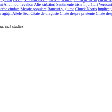
ni
Anul nou, revelion
Alte sărbători
Sentimente triste
Înjurături
Verusuri
erbe ciudate
Mesaje populare
Bancuri și glume
Chuck Norris
Implicați
e agățat
Altele
Seci
Citate de dragoste
Citate despre prietenie
Citate des
a, încă studiez!