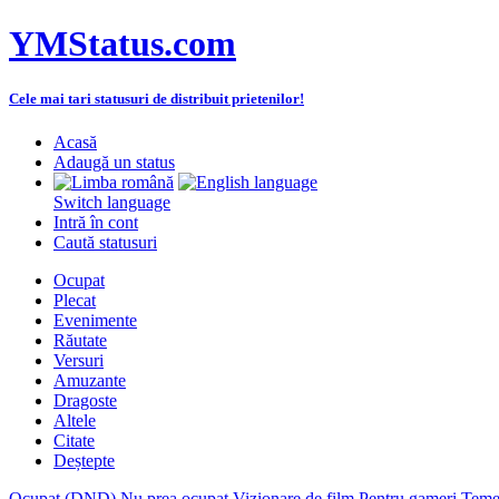
YMStatus.com
Cele mai tari statusuri de distribuit prietenilor!
Acasă
Adaugă un status
Switch language
Intră în cont
Caută statusuri
Ocupat
Plecat
Evenimente
Răutate
Versuri
Amuzante
Dragoste
Altele
Citate
Deștepte
Ocupat (DND)
Nu prea ocupat
Vizionare de film
Pentru gameri
Teme