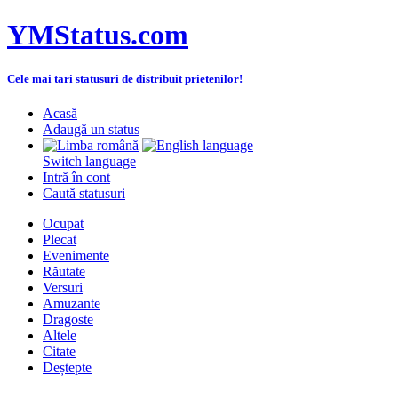
YMStatus.com
Cele mai tari statusuri de distribuit prietenilor!
Acasă
Adaugă un status
Switch language
Intră în cont
Caută statusuri
Ocupat
Plecat
Evenimente
Răutate
Versuri
Amuzante
Dragoste
Altele
Citate
Deștepte