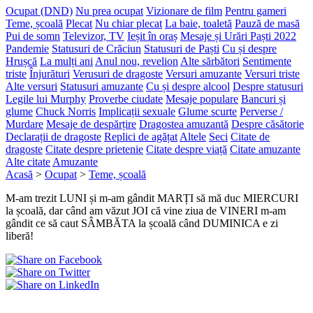
Ocupat (DND)
Nu prea ocupat
Vizionare de film
Pentru gameri
Teme, școală
Plecat
Nu chiar plecat
La baie, toaletă
Pauză de masă
Pui de somn
Televizor, TV
Ieșit în oraș
Mesaje și Urări Paști 2022
Pandemie
Statusuri de Crăciun
Statusuri de Paști
Cu și despre
Hrușcă
La mulți ani
Anul nou, revelion
Alte sărbători
Sentimente
triste
Înjurături
Verusuri de dragoste
Versuri amuzante
Versuri triste
Alte versuri
Statusuri amuzante
Cu și despre alcool
Despre statusuri
Legile lui Murphy
Proverbe ciudate
Mesaje populare
Bancuri și
glume
Chuck Norris
Implicații sexuale
Glume scurte
Perverse /
Murdare
Mesaje de despărțire
Dragostea amuzantă
Despre căsătorie
Declarații de dragoste
Replici de agățat
Altele
Seci
Citate de
dragoste
Citate despre prietenie
Citate despre viață
Citate amuzante
Alte citate
Amuzante
Acasă
>
Ocupat
>
Teme, școală
M-am trezit LUNI și m-am gândit MARȚI să mă duc MIERCURI
la școală, dar când am văzut JOI că vine ziua de VINERI m-am
gândit ce să caut SÂMBĂTA la școală când DUMINICA e zi
liberă!