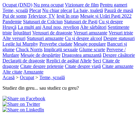
Ocupat (DND)
Nu prea ocupat
Vizionare de film
Pentru gameri
Teme, școală
Plecat
Nu chiar plecat
La baie, toaletă
Pauză de masă
Pui de somn
Televizor, TV
Ieșit în oraș
Mesaje și Urări Paști 2022
Pandemie
Statusuri de Crăciun
Statusuri de Paști
Cu și despre
Hrușcă
La mulți ani
Anul nou, revelion
Alte sărbători
Sentimente
triste
Înjurături
Verusuri de dragoste
Versuri amuzante
Versuri triste
Alte versuri
Statusuri amuzante
Cu și despre alcool
Despre statusuri
Legile lui Murphy
Proverbe ciudate
Mesaje populare
Bancuri și
glume
Chuck Norris
Implicații sexuale
Glume scurte
Perverse /
Murdare
Mesaje de despărțire
Dragostea amuzantă
Despre căsătorie
Declarații de dragoste
Replici de agățat
Altele
Seci
Citate de
dragoste
Citate despre prietenie
Citate despre viață
Citate amuzante
Alte citate
Amuzante
Acasă
>
Ocupat
>
Teme, școală
Studiez din greu... sau studiez cu greu?