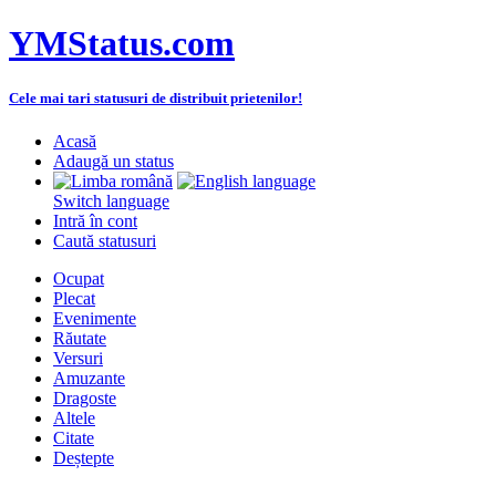
YMStatus.com
Cele mai tari statusuri de distribuit prietenilor!
Acasă
Adaugă un status
Switch language
Intră în cont
Caută statusuri
Ocupat
Plecat
Evenimente
Răutate
Versuri
Amuzante
Dragoste
Altele
Citate
Deștepte