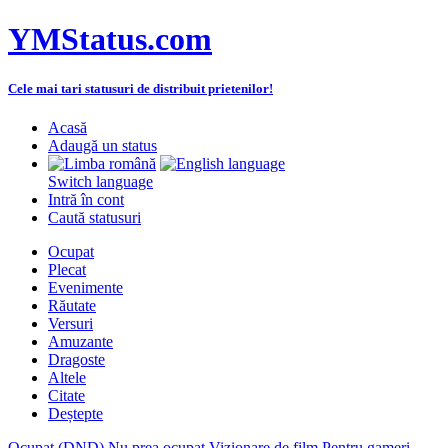
YMStatus.com
Cele mai tari statusuri de distribuit prietenilor!
Acasă
Adaugă un status
Switch language
Intră în cont
Caută statusuri
Ocupat
Plecat
Evenimente
Răutate
Versuri
Amuzante
Dragoste
Altele
Citate
Deștepte
Ocupat (DND)
Nu prea ocupat
Vizionare de film
Pentru gameri