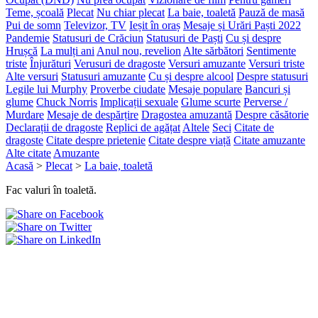
Teme, școală
Plecat
Nu chiar plecat
La baie, toaletă
Pauză de masă
Pui de somn
Televizor, TV
Ieșit în oraș
Mesaje și Urări Paști 2022
Pandemie
Statusuri de Crăciun
Statusuri de Paști
Cu și despre
Hrușcă
La mulți ani
Anul nou, revelion
Alte sărbători
Sentimente
triste
Înjurături
Verusuri de dragoste
Versuri amuzante
Versuri triste
Alte versuri
Statusuri amuzante
Cu și despre alcool
Despre statusuri
Legile lui Murphy
Proverbe ciudate
Mesaje populare
Bancuri și
glume
Chuck Norris
Implicații sexuale
Glume scurte
Perverse /
Murdare
Mesaje de despărțire
Dragostea amuzantă
Despre căsătorie
Declarații de dragoste
Replici de agățat
Altele
Seci
Citate de
dragoste
Citate despre prietenie
Citate despre viață
Citate amuzante
Alte citate
Amuzante
Acasă
>
Plecat
>
La baie, toaletă
Fac valuri în toaletă.