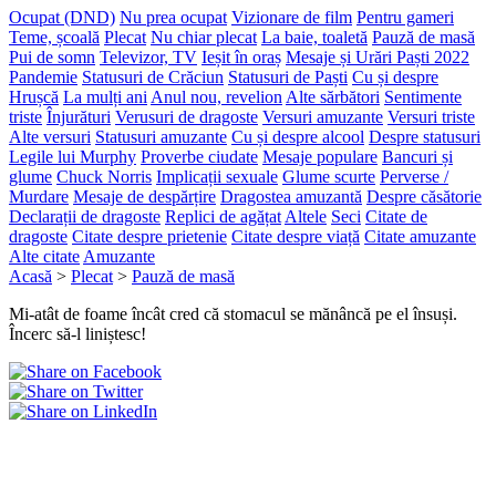
Ocupat (DND)
Nu prea ocupat
Vizionare de film
Pentru gameri
Teme, școală
Plecat
Nu chiar plecat
La baie, toaletă
Pauză de masă
Pui de somn
Televizor, TV
Ieșit în oraș
Mesaje și Urări Paști 2022
Pandemie
Statusuri de Crăciun
Statusuri de Paști
Cu și despre
Hrușcă
La mulți ani
Anul nou, revelion
Alte sărbători
Sentimente
triste
Înjurături
Verusuri de dragoste
Versuri amuzante
Versuri triste
Alte versuri
Statusuri amuzante
Cu și despre alcool
Despre statusuri
Legile lui Murphy
Proverbe ciudate
Mesaje populare
Bancuri și
glume
Chuck Norris
Implicații sexuale
Glume scurte
Perverse /
Murdare
Mesaje de despărțire
Dragostea amuzantă
Despre căsătorie
Declarații de dragoste
Replici de agățat
Altele
Seci
Citate de
dragoste
Citate despre prietenie
Citate despre viață
Citate amuzante
Alte citate
Amuzante
Acasă
>
Plecat
>
Pauză de masă
Mi-atât de foame încât cred că stomacul se mănâncă pe el însuși.
Încerc să-l liniștesc!