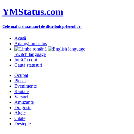
YMStatus.com
Cele mai tari statusuri de distribuit prietenilor!
Acasă
Adaugă un status
Switch language
Intră în cont
Caută statusuri
Ocupat
Plecat
Evenimente
Răutate
Versuri
Amuzante
Dragoste
Altele
Citate
Deștepte