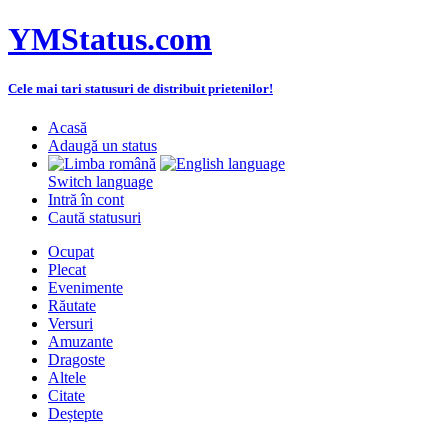
YMStatus.com
Cele mai tari statusuri de distribuit prietenilor!
Acasă
Adaugă un status
Switch language
Intră în cont
Caută statusuri
Ocupat
Plecat
Evenimente
Răutate
Versuri
Amuzante
Dragoste
Altele
Citate
Deștepte