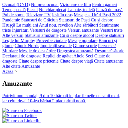
Ocupat (DND)
Nu prea ocupat
Vizionare de film
Pentru gameri
Teme, școală
Plecat
Nu chiar plecat
La baie, toaletă
Pauză de masă
Pui de somn
Televizor, TV
Ieșit în oraș
Mesaje și Urări Paști 2022
Pandemie
Statusuri de Crăciun
Statusuri de Paști
Cu și despre
Hrușcă
La mulți ani
Anul nou, revelion
Alte sărbători
Sentimente
triste
Înjurături
Verusuri de dragoste
Versuri amuzante
Versuri triste
Alte versuri
Statusuri amuzante
Cu și despre alcool
Despre statusuri
Legile lui Murphy
Proverbe ciudate
Mesaje populare
Bancuri și
glume
Chuck Norris
Implicații sexuale
Glume scurte
Perverse /
Murdare
Mesaje de despărțire
Dragostea amuzantă
Despre căsătorie
Declarații de dragoste
Replici de agățat
Altele
Seci
Citate de
dragoste
Citate despre prietenie
Citate despre viață
Citate amuzante
Alte citate
Amuzante
Acasă
>
Amuzante
Potrivit unui sondaj, 9 din 10 bărbați le plac femeile cu sânii mari,
iar celui de-al 10-lea bărbat îi plac primii nouă.