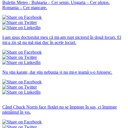
Buletin Meteo : Bulgaria – Cer senin. Ungaria – Cer ploios.
Romania – Cer mancare.
I-am spus doctorului meu că mi-am rupt piciorul în două locuri. El
mi-a zis să nu mă mai duc în acele locuri.
Nu știu karate, dar știu nebunia și nu mi-e teamă s-o folosesc.
Amuzante statuses
Când Chuck Norris face flotări nu se împinge în sus, ci împinge
pământul în jos.