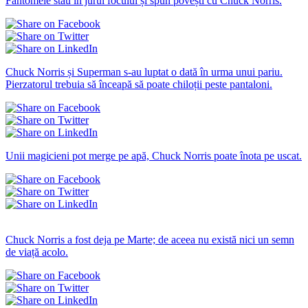
Fantomele stau în jurul focului și spun povești cu Chuck Norris.
Chuck Norris și Superman s-au luptat o dată în urma unui pariu.
Pierzatorul trebuia să înceapă să poate chiloții peste pantaloni.
Unii magicieni pot merge pe apă, Chuck Norris poate înota pe uscat.
Amuzante statuses
Chuck Norris a fost deja pe Marte; de aceea nu există nici un semn
de viață acolo.