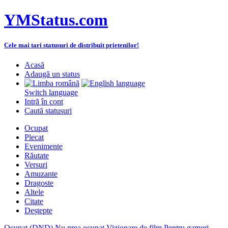
YMStatus.com
Cele mai tari statusuri de distribuit prietenilor!
Acasă
Adaugă un status
Switch language
Intră în cont
Caută statusuri
Ocupat
Plecat
Evenimente
Răutate
Versuri
Amuzante
Dragoste
Altele
Citate
Deștepte
Ocupat (DND)
Nu prea ocupat
Vizionare de film
Pentru gameri