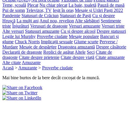
Teme, școală
Plecat
Nu chiar plecat
La baie, toaletă
Pauză de masă
Pui de somn
Televizor, TV
Ieșit în oraș
Mesaje și Urări Paști 2022
Pandemie
Statusuri de Crăciun
Statusuri de Paști
Cu și despre
Hrușcă
La mulți ani
Anul nou, revelion
Alte sărbători
Sentimente
triste
Înjurături
Verusuri de dragoste
Versuri amuzante
Versuri triste
Alte versuri
Statusuri amuzante
Cu și despre alcool
Despre statusuri
Legile lui Murphy
Proverbe ciudate
Mesaje populare
Bancuri și
glume
Chuck Norris
Implicații sexuale
Glume scurte
Perverse /
Murdare
Mesaje de despărțire
Dragostea amuzantă
Despre căsătorie
Declarații de dragoste
Replici de agățat
Altele
Seci
Citate de
dragoste
Citate despre prietenie
Citate despre viață
Citate amuzante
Alte citate
Amuzante
Acasă
>
Amuzante
>
Proverbe ciudate
Mai bine burtos de la bere decât cocoșat de la muncă.